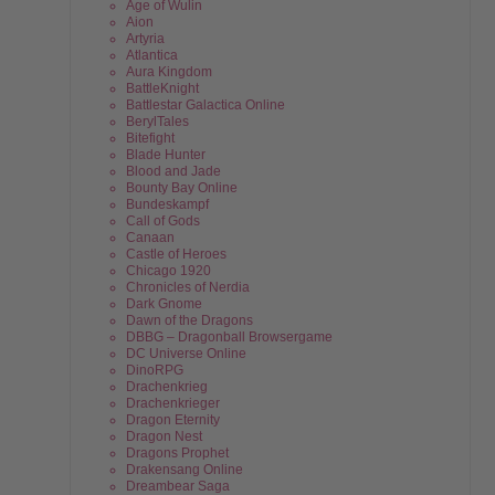
Age of Wulin
Aion
Artyria
Atlantica
Aura Kingdom
BattleKnight
Battlestar Galactica Online
BerylTales
Bitefight
Blade Hunter
Blood and Jade
Bounty Bay Online
Bundeskampf
Call of Gods
Canaan
Castle of Heroes
Chicago 1920
Chronicles of Nerdia
Dark Gnome
Dawn of the Dragons
DBBG – Dragonball Browsergame
DC Universe Online
DinoRPG
Drachenkrieg
Drachenkrieger
Dragon Eternity
Dragon Nest
Dragons Prophet
Drakensang Online
Dreambear Saga