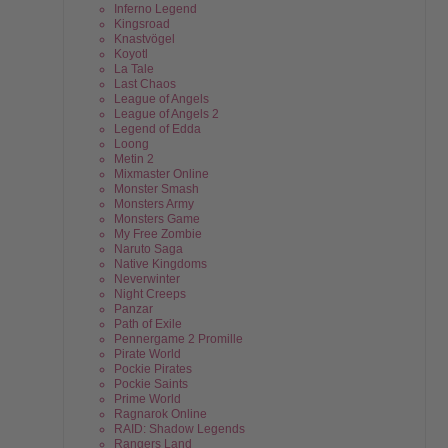
Inferno Legend
Kingsroad
Knastvögel
Koyotl
La Tale
Last Chaos
League of Angels
League of Angels 2
Legend of Edda
Loong
Metin 2
Mixmaster Online
Monster Smash
Monsters Army
Monsters Game
My Free Zombie
Naruto Saga
Native Kingdoms
Neverwinter
Night Creeps
Panzar
Path of Exile
Pennergame 2 Promille
Pirate World
Pockie Pirates
Pockie Saints
Prime World
Ragnarok Online
RAID: Shadow Legends
Rangers Land