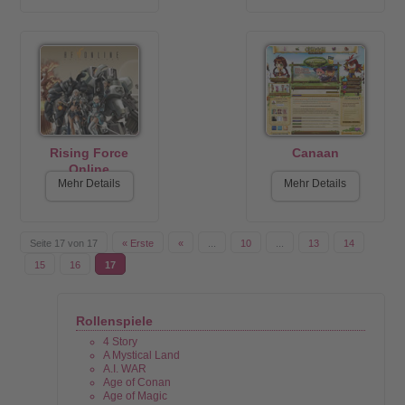
Rising Force
Canaan
Online
Mehr Details
Mehr Details
Seite 17 von 17
« Erste
«
...
10
...
13
14
15
16
17
Rollenspiele
4 Story
A Mystical Land
A.I. WAR
Age of Conan
Age of Magic