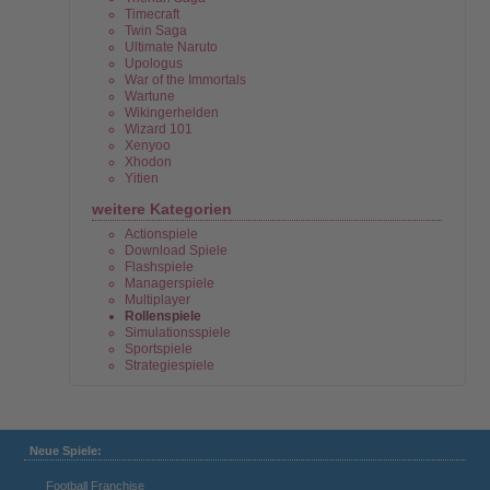
Timecraft
Twin Saga
Ultimate Naruto
Upologus
War of the Immortals
Wartune
Wikingerhelden
Wizard 101
Xenyoo
Xhodon
Yitien
weitere Kategorien
Actionspiele
Download Spiele
Flashspiele
Managerspiele
Multiplayer
Rollenspiele
Simulationsspiele
Sportspiele
Strategiespiele
Neue Spiele:
Football Franchise