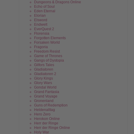
Dungeons & Dragons Online
Echo of Soul
Eden Eternal
Elorian
Elsword
Endwelt
EverQuest 2
Florensia
Forgotten Elements
Forsaken World
Fragoria
Freedom Resist
Game of Thrones
Gangs of Dystopia
Gilfors Tales
Gladiatoren
Gladiatoren 2
Glory Kings
Glory Wars
Gondal World
Grand Fantasia
Grand Voyage
Gronenland
Guns of Redemption
Heldenalltag
Hero Zero
Herokon Online
Herr der Ringe
Herr der Ringe Online
Holy War