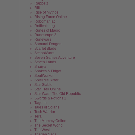
Rappelz
Rift
Rise of Mythos
Rising Force Online
Robomaniac
Rotlichtkrieg
Runes of Magic
Runescape 3
Runewars
Samurai Dragon
Scarlet Blade
SchoolWars
Seven Games Adventure
Seven Lands
Shaiya
Shakes & Fidget
SoulWorker
Spiel die Ritter
Star Stable
Star Trek Online
Star Wars: The Old Republic
Swords & Potions 2
Tagoria
Tales of Solaris
Tech Warrior
Tera
The Mummy Online
The Secret World
The West
Therian Saga