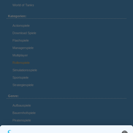
World of Tanks
Kategorien:
Actionspiele
Download Spiele
Flashspiele
Managerspiele
Multiplayer
Rollenspiele
Simulationsspiele
Sportspiele
Strategiespiele
Genre:
Aufbauspiele
Bauernhofspiele
Piratenspiele
Casino Spiele