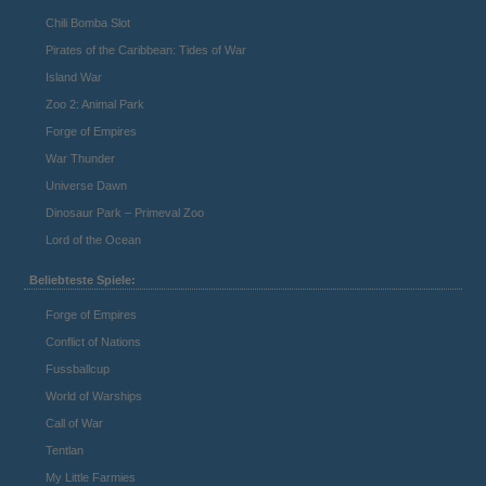
Chili Bomba Slot
Pirates of the Caribbean: Tides of War
Island War
Zoo 2: Animal Park
Forge of Empires
War Thunder
Universe Dawn
Dinosaur Park – Primeval Zoo
Lord of the Ocean
Beliebteste Spiele:
Forge of Empires
Conflict of Nations
Fussballcup
World of Warships
Call of War
Tentlan
My Little Farmies