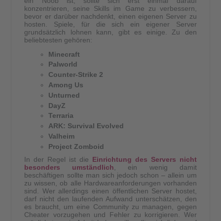
ein Noob ist, sollte sich erst einmal darauf
konzentrieren, seine Skills im Game zu verbessern,
bevor er darüber nachdenkt, einen eigenen Server zu
hosten. Spiele, für die sich ein eigener Server
grundsätzlich lohnen kann, gibt es einige. Zu den
beliebtesten gehören:
Minecraft
Palworld
Counter-Strike 2
Among Us
Unturned
DayZ
Terraria
ARK: Survival Evolved
Valheim
Project Zomboid
In der Regel ist die
Einrichtung des Servers nicht
besonders umständlich
, ein wenig damit
beschäftigen sollte man sich jedoch schon – allein um
zu wissen, ob alle Hardwareanforderungen vorhanden
sind. Wer allerdings einen öffentlichen Server hostet,
darf nicht den laufenden Aufwand unterschätzen, den
es braucht, um eine Community zu managen, gegen
Cheater vorzugehen und Fehler zu korrigieren. Wer