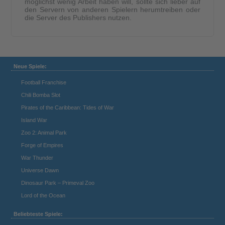
möglichst wenig Arbeit haben will, sollte sich lieber auf
den Servern von anderen Spielern herumtreiben oder
die Server des Publishers nutzen.
Neue Spiele:
Football Franchise
Chili Bomba Slot
Pirates of the Caribbean: Tides of War
Island War
Zoo 2: Animal Park
Forge of Empires
War Thunder
Universe Dawn
Dinosaur Park – Primeval Zoo
Lord of the Ocean
Beliebteste Spiele: