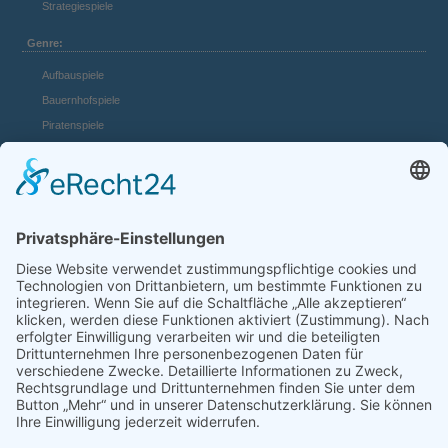
Strategiespiele
Genre:
Aufbauspiele
Bauernhofspiele
Piratenspiele
Casino Spiele
Mädchenspiele
Mafiaspiele
Mittelalterspiele
Panzerspiele
Tierspiele
Weltraumspiele
Links:
Game Server mieten
FAQ und Hilfe
Spiele Payments