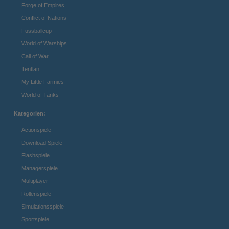
Forge of Empires
Conflict of Nations
Fussballcup
World of Warships
Call of War
Tentlan
My Little Farmies
World of Tanks
Kategorien:
Actionspiele
Download Spiele
Flashspiele
Managerspiele
Multiplayer
Rollenspiele
Simulationsspiele
Sportspiele