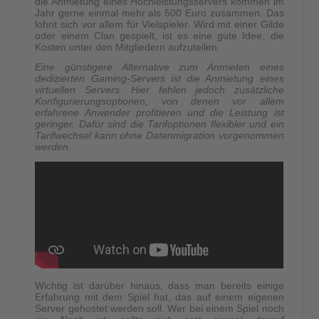
die Anmietung eines Hochleistungsservers kommen im
Jahr gerne einmal mehr als 500 Euro zusammen. Das
lohnt sich vor allem für Vielspieler. Wird mit einer Gilde
oder einem Clan gespielt, ist es eine gute Idee, die
Kosten unter den Mitgliedern aufzuteilen.
Eine günstigere Alternative zum Anmieten eines
dedizierten Gaming-Servers ist die Anmietung eines
virtuellen Servers. Hier fehlen jedoch zusätzliche
Konfigurierungsoptionen, von denen vor allem
erfahrene Anwender profitieren und die Leistung ist
geringer. Dafür sind die Tarifoptionen flexibler und ein
Tarifwechsel kann ohne Datenmigration vorgenommen
werden.
Wichtig ist darüber hinaus, dass man bereits einige
Erfahrung mit dem Spiel hat, das auf einem eigenen
Server gehostet werden soll. Wer bei einem Spiel noch