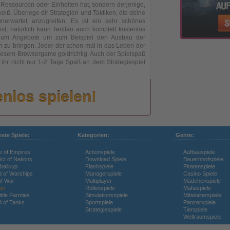
r Ressourcen oder Einheiten hat, sondern derjenige,
iß. Überlege dir Strategien und Taktiken, die deine
nerwartet anzugreifen. Es ist ein sehr schönes
st, natürlich kann Tentlan auch komplett kostenlos
mium Angebote um zum Beispiel den Ausbau der
 zu bringen. Jeder der schon mal in das Leben der
diesem Browsergame goldrichtig. Auch der Spielspaß
s ihr nicht nur 1-2 Tage Spaß an dem Strategiespiel
enlos spielen!
este Spiele:
Kategorien:
Genre:
e of Empires
Actionspiele
Aufbauspiele
ict of Nations
Download Spiele
Bauernhofspiele
ballcup
Flashspiele
Piratenspiele
d of Warships
Managerspiele
Casino Spiele
of War
Multiplayer
Mädchenspiele
an
Rollenspiele
Mafiaspiele
ttle Farmies
Simulationsspiele
Mittelalterspiele
d of Tanks
Sportspiele
Panzerspiele
Strategiespiele
Tierspiele
Weltraumspiele