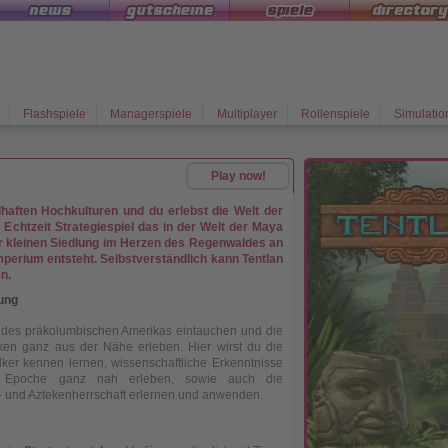
Flashspiele
Managerspiele
Multiplayer
Rollenspiele
Simulatio
Play now!
elhaften Hochkulturen und du erlebst die Welt der
 Echtzeit Strategiespiel das in der Welt der Maya
ner kleinen Siedlung im Herzen des Regenwaldes an
mperium entsteht. Selbstverständlich kann Tentlan
n.
bung
t des präkolumbischen Amerikas eintauchen und die
en ganz aus der Nähe erleben. Hier wirst du die
er kennen lernen, wissenschaftliche Erkenntnisse
en Epoche ganz nah erleben, sowie auch die
- und Aztekenherrschaft erlernen und anwenden.