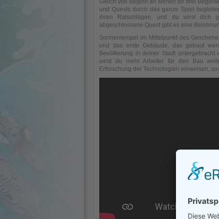
Gleich von Beginn an stehen dir drei Begleit
und Quests durch das ganze Spiel begleite
ihren Ratschlägen, und du wirst dich g
abgeschlossene Quest gibt es eine Belohnung,
Sonnentempel im Mittelpunkt des Geschehen
und das erste Gebäude, das gebaut werd
Bevölkerung in deiner Stadt untergebrach
wirst du mehr Arbeiter für den Bau wei
Erforschung der Technologien einweisen, so