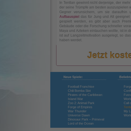
In Tentlan gewinnt nicht derjenige, der meh
der seine Trümpfe am besten auszuspielen we
Gegner verunsichern, um sie daraufhin u
Aufbauspiel
das für Jung und Alt geeignet i
gespielt werden, es gibt aber auch Pre
Gebäude oder die Forschung schneller voran
Maya und Azteken eintauchen wollte, ist in 
ist auf Langzeitmotivation ausgelegt, so da
haben werdet.
Jetzt kost
Neue Spiele:
Beliebt
Football Franchise
Forg
Chili Bomba Slot
Confl
Pirates of the Caribbean:
Fuss
Tides of War
Island War
Worl
Zoo 2: Animal Park
Call 
Forge of Empires
Tentl
War Thunder
My Li
Universe Dawn
Worl
Dinosaur Park – Primeval
Zoo
Lord of the Ocean