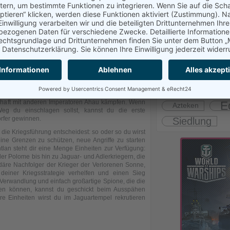
Browserspiel Bewe
e Ressourcen im
gratis Browsergame
zur Verfügung:
9.00
/
10
von
1
Sti
u Barbarendörfer angreifst und sie besiegst, wirst
ie du für die Gründung neuer Städte und den Ausbau
n dir viele Wege offen! So kannst du, zum Beispiel,
Tentlan Tags
elern oder Stämmen kooperieren. Alternativ kannst
schaft mit anderen Imperatoren Ahau kämpfen. Wenn
E
Azteken
Weg du einschlagen sollst, kannst du die erste
örfer gewinnen.
Siedlung
die Kriegsführung entscheidest: so oder so du wirst
ine Grenzen zu schützen, neue Angriffe zu starten
tlan steht dir eine Menge Einheiten zur Verfügung:
 Polome bis hin zu Jaguar- und Adlerkriegern, die
endäre Nachfolger der Krieger der Verlorenen Sonne,
einer Kriegsstrategie verhelfen und einen Sieg
 Verwandlung und einfach großartige Spione, die die
n können, kannst du geschickt beim Ausspähen
e Einheiten wirst du im Jaguartempel rekrutieren