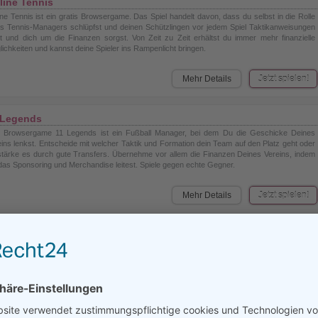
line Tennis
ne Tennis ist ein gratis Browsergame. Das Spiel handelt davon, dass du selbst in die Rolle
es Tennis-Managers schlüpfst und deinen Schützlingen vor jedem Spiel Taktikanweisungen
st und dich um die Finanzen sorgst. Von Zeit zu Zeit erhältst du immer mehr finanzielle
ichkeiten und kannst deine Spieler ins Rampenlicht bringen.
Mehr Details
Jetzt spielen!
 Legends
 Browsergame 11 Legends ist ein Fußball Manager, bei dem Du die Geschicke Deines
ins lenkst. Entscheide mit welcher Taktik und Formation dein Team auf den Platz geht oder
stärke es durch gute Transfers. Übernehme vor allem die Finanzen Deines Vereins, indem
das Sponsoring und Merchandise leitest. Spiele gegen echte Gegner.
Mehr Details
Jetzt spielen!
ssballmanager Online
 Fussballmanager Online ist, wie der Name bereits verrät, ein kostenlose Onlinegame. Man
s sich lediglich auf der Website registrieren, danach kann der Spaß beginnen. Dort werden
em die Aufgaben eines Managers übergeben. Man lenkt die Geschicke des gesamten
s, leitet die Trainingseinheiten und sorgt sich um die lebenswichtigen Finanzen.
Mehr Details
Jetzt spielen!