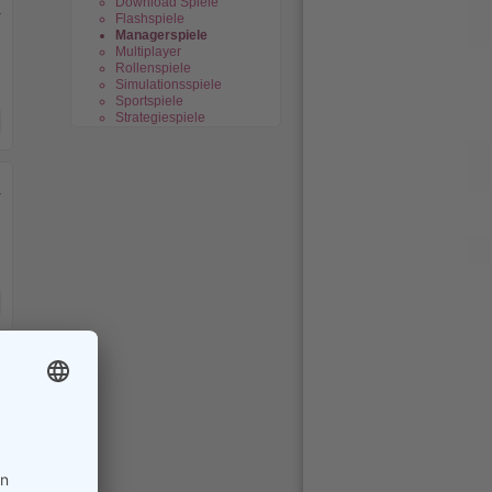
Download Spiele
Flashspiele
Managerspiele
Multiplayer
Rollenspiele
Simulationsspiele
Sportspiele
Strategiespiele