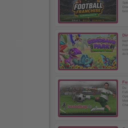
Spie
Dow
for
Di
Nich
Prim
son
du 
Fu
Du 
Fuß
Opt
Mei
Cha