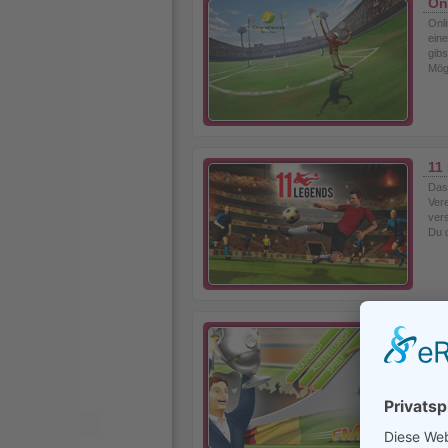
On
Onli
ein
gib
Mögl
11
Das
Vere
ver
Du 
Fu
Der
mus
ein
Team