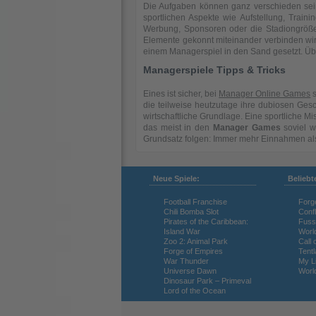
Die Aufgaben können ganz verschieden sei
sportlichen Aspekte wie Aufstellung, Train
Werbung, Sponsoren oder die Stadiongröß
Elemente gekonnt miteinander verbinden wir
einem Managerspiel in den Sand gesetzt. Üb
Managerspiele Tipps & Tricks
Eines ist sicher, bei
Manager Online Games
s
die teilweise heutzutage ihre dubiosen Ges
wirtschaftliche Grundlage. Eine sportliche M
das meist in den
Manager Games
soviel w
Grundsatz folgen: Immer mehr Einnahmen als 
Neue Spiele:
Beliebt
Football Franchise
Forg
Chili Bomba Slot
Confl
Pirates of the Caribbean:
Fuss
Tides of War
Island War
Worl
Zoo 2: Animal Park
Call 
Forge of Empires
Tentl
War Thunder
My Li
Universe Dawn
Worl
Dinosaur Park – Primeval
Zoo
Lord of the Ocean