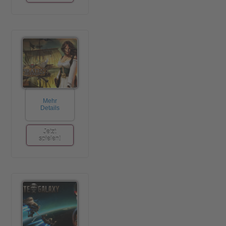
Mehr
Details
Jetzt
spielen!