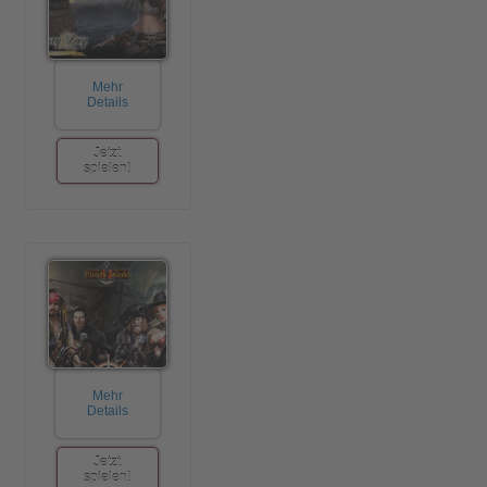
Mehr
Details
Jetzt
spielen!
Mehr
Details
Jetzt
spielen!