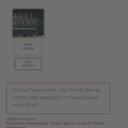
Mehr
Details
Jetzt
spielen!
Online Piratenspiele - Alle Piraten Games
und Schiffe versenken Onlinespiele auf
einen Blick!
Inhaltsverzeichnis
Kostenlose Piratenspiele - Worum geht es in einem Piraten
Onlinespiel?