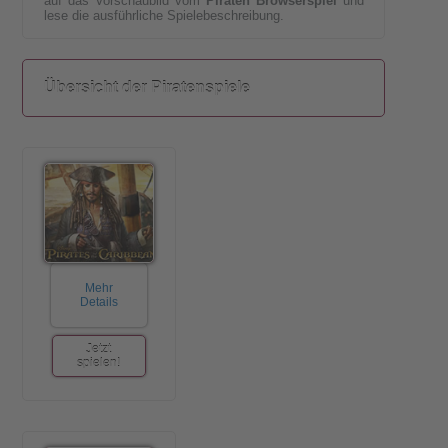
auf das Vorschaubild vom
Piraten Browserspiel
und
lese die ausführliche Spielebeschreibung.
Übersicht der Piratenspiele
Mehr
Details
Jetzt
spielen!