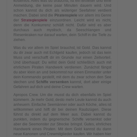
kostenlos. Alles was du brauchst, ist ein Browser und eine
Anmeldung, die keine paar Minuten dauern wird. Und
schon kannst du dich als wüteriger Seefahrer verdient
machen. Dabei sind die
Piratenspiele
vor allem ins Genre
der
Strategiespiele
einzuordnen. Leicht wird es nicht,
denn die Konkurrenz schläft nicht. Dafür wird es aber
durchaus auch mystisch, da Seeschlangen und
Riesenkraken nur darauf warten, dein Schiff in die Tiefe zu
ziehen.
Was du vor allem im Spiel brauchst, ist Gold. Das kannst
du dir zwar auch mit Echtgeld kaufen, jedoch ist das kein
Muss und verschafft dir im Grunde nur einen Zeitvorteil.
Und überhaupt: Du willst dein Gold schließlich auch mit
ehrlichem Piraten Handwerk verdienen. Zunächst fängst
du aber klein an und bekommst nur einen Einmaster unter
dein Kommando gestellt, mit dem du zwar schon den See
stechen und
Schiffe versenken
kannst, dort aber einige
Gefahren auf dich und deine Crew warten.
Apropos Crew. Um die musst du dich ebenfalls im Spiel
kümmern. Je mehr Gold, desto mehr Leute kannst du auch
anheuern. Einfache Seemänner oder auch Köche, alles ist
willkommen und hilft dir bei deinen Raubzügen. Diese
führst du direkt auf dem Meer aus. Dabei kannst du
punkten, indem du gegnerische Schiffe versenkst oder
aber die Seemonster zur Strecke bringst. Gutes, ehrliches
Handwerk eines Piraten. Mit dem Gold kannst du dann
neue Kanonen und Crewmitglieder kaufen. Wir haben hier