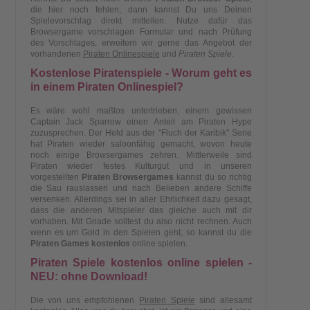
die hier noch fehlen, dann kannst Du uns Deinen
Spielevorschlag direkt mitteilen. Nutze dafür das
Browsergame vorschlagen Formular und nach Prüfung
des Vorschlages, erweitern wir gerne das Angebot der
vorhandenen
Piraten Onlinespiele
und
Piraten Spiele
.
Kostenlose Piratenspiele - Worum geht es
in einem Piraten Onlinespiel?
Es wäre wohl maßlos untertrieben, einem gewissen
Captain Jack Sparrow einen Anteil am Piraten Hype
zuzusprechen. Der Held aus der "Fluch der Karibik" Serie
hat Piraten wieder saloonfähig gemacht, wovon heute
noch einige Browsergames zehren. Mittlerweile sind
Piraten wieder festes Kulturgut und in unseren
vorgestellten
Piraten Browsergames
kannst du so richtig
die Sau rauslassen und nach Belieben andere Schiffe
versenken. Allerdings sei in aller Ehrlichkeit dazu gesagt,
dass die anderen Mitspieler das gleiche auch mit dir
vorhaben. Mit Gnade solltest du also nicht rechnen. Auch
wenn es um Gold in den Spielen geht, so kannst du die
Piraten Games kostenlos
online spielen.
Piraten Spiele kostenlos online spielen -
NEU: ohne Download!
Die von uns empfohlenen
Piraten Spiele
sind allesamt