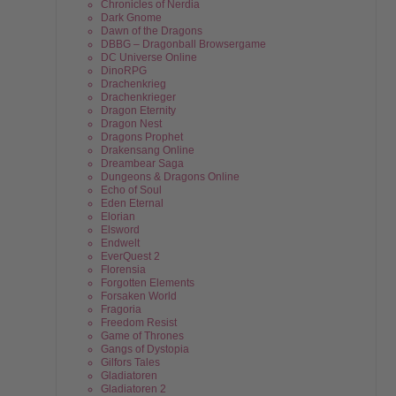
Chronicles of Nerdia
Dark Gnome
Dawn of the Dragons
DBBG – Dragonball Browsergame
DC Universe Online
DinoRPG
Drachenkrieg
Drachenkrieger
Dragon Eternity
Dragon Nest
Dragons Prophet
Drakensang Online
Dreambear Saga
Dungeons & Dragons Online
Echo of Soul
Eden Eternal
Elorian
Elsword
Endwelt
EverQuest 2
Florensia
Forgotten Elements
Forsaken World
Fragoria
Freedom Resist
Game of Thrones
Gangs of Dystopia
Gilfors Tales
Gladiatoren
Gladiatoren 2