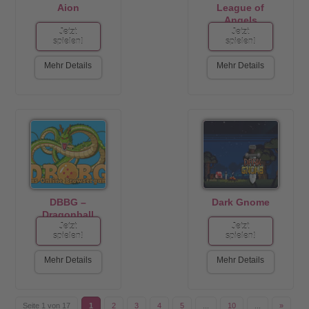
Aion
League of
Angels
Jetzt
Jetzt
spielen!
spielen!
Mehr Details
Mehr Details
DBBG –
Dark Gnome
Dragonball
Browsergame
Jetzt
Jetzt
spielen!
spielen!
Mehr Details
Mehr Details
Seite 1 von 17
1
2
3
4
5
...
10
...
»