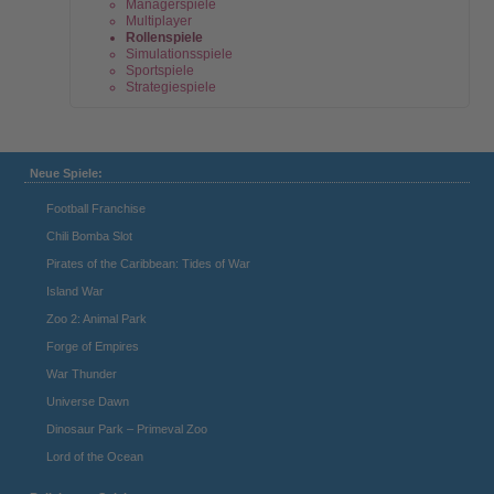
Managerspiele
Multiplayer
Rollenspiele
Simulationsspiele
Sportspiele
Strategiespiele
Neue Spiele:
Football Franchise
Chili Bomba Slot
Pirates of the Caribbean: Tides of War
Island War
Zoo 2: Animal Park
Forge of Empires
War Thunder
Universe Dawn
Dinosaur Park – Primeval Zoo
Lord of the Ocean