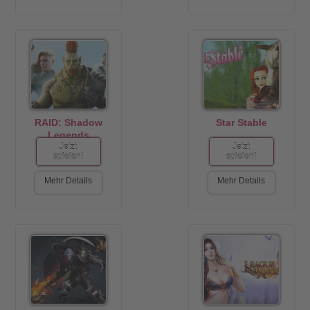
RAID: Shadow
Star Stable
Legends
Jetzt
Jetzt
spielen!
spielen!
Mehr Details
Mehr Details