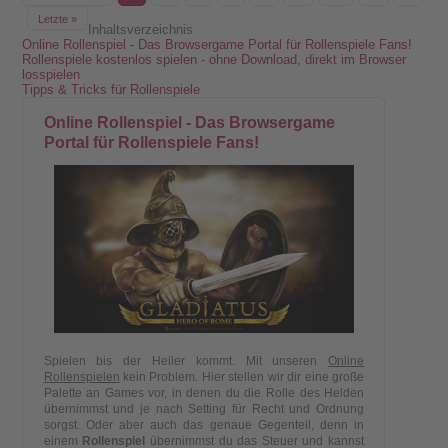
Letzte »
Inhaltsverzeichnis
Online Rollenspiel - Das Browsergame Portal für Rollenspiele Fans!
Rollenspiele kostenlos spielen - ohne Download, direkt im Browser
losspielen
Tipps & Tricks für Rollenspiele
Online Rollenspiel - Das Browsergame
Portal für Rollenspiele Fans!
Spielen bis der Heiler kommt. Mit unseren
Online
Rollenspielen
kein Problem. Hier stellen wir dir eine große
Palette an Games vor, in denen du die Rolle des Helden
übernimmst und je nach Setting für Recht und Ordnung
sorgst. Oder aber auch das genaue Gegenteil, denn in
einem
Rollenspiel
übernimmst du das Steuer und kannst