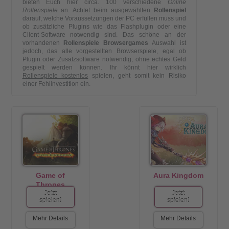
bieten Euch hier circa. 100 verschiedene
Online
Rollenspiele
an. Achtet beim ausgewählten
Rollenspiel
darauf, welche Voraussetzungen der PC erfüllen muss und
ob zusätzliche Plugins wie das Flashplugin oder eine
Client-Software notwendig sind. Das schöne an der
vorhandenen
Rollenspiele Browsergames
Auswahl ist
jedoch, das alle vorgestellten Browserspiele, egal ob
Plugin oder Zusatzsoftware notwendig, ohne echtes Geld
gespielt werden können. Ihr könnt hier wirklich
Rollenspiele kostenlos
spielen, geht somit kein Risiko
einer Fehlinvestition ein.
Game of
Aura Kingdom
Thrones
Jetzt
Jetzt
spielen!
spielen!
Mehr Details
Mehr Details