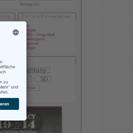
Neonga AG
rtung
Ähnliche Browsergames
Aion
mmen
Wartune
DBBG – Dragonball
Browsergame
Kingsroad
Bitefight
gs
Fantasy
chen
3D
Zauberer
Fischer
Heiler
Schmied