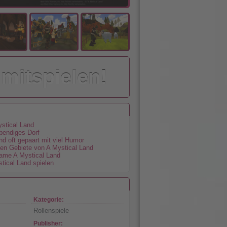
 mitspielen!
stical Land
ebendiges Dorf
nd oft gepaart mit viel Humor
en Gebiete von A Mystical Land
ame A Mystical Land
tical Land spielen
Kategorie:
Rollenspiele
Publisher: