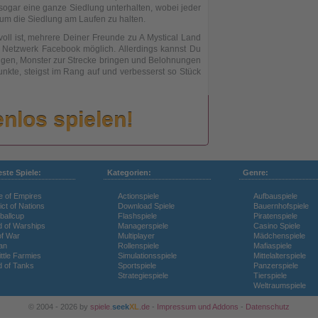
ogar eine ganze Siedlung unterhalten, wobei jeder
um die Siedlung am Laufen zu halten.
oll ist, mehrere Deiner Freunde zu A Mystical Land
e Netzwerk Facebook möglich. Allerdings kannst Du
digen, Monster zur Strecke bringen und Belohnungen
nkte, steigst im Rang auf und verbesserst so Stück
enlos spielen!
este Spiele:
Kategorien:
Genre:
e of Empires
Actionspiele
Aufbauspiele
ict of Nations
Download Spiele
Bauernhofspiele
ballcup
Flashspiele
Piratenspiele
d of Warships
Managerspiele
Casino Spiele
of War
Multiplayer
Mädchenspiele
an
Rollenspiele
Mafiaspiele
ttle Farmies
Simulationsspiele
Mittelalterspiele
d of Tanks
Sportspiele
Panzerspiele
Strategiespiele
Tierspiele
Weltraumspiele
© 2004 - 2026 by
spiele.
seek
XL
.de
-
Impressum und Addons
-
Datenschutz