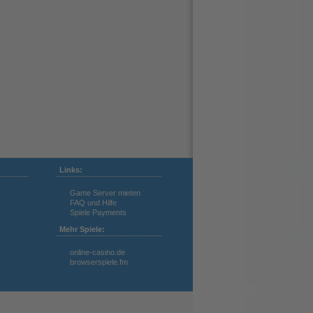
Links:
Game Server mieten
FAQ und Hilfe
Spiele Payments
Mehr Spiele:
online-casino.de
browserspiele.fm