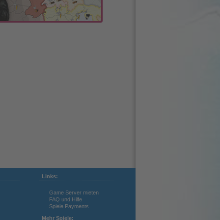
Links:
Game Server mieten
FAQ und Hilfe
Spiele Payments
Mehr Spiele: