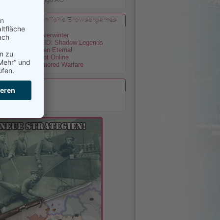
rtung
Ähnliche Browsergames
Neverwinter
mmen
RAID: Shadow Legends
Eden Eternal
Shot Online
Armored Warfare
Drachen