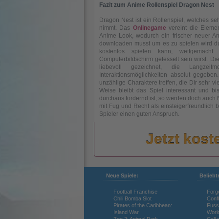
Fazit zum Anime Rollenspiel Dragon Nest
Dragon Nest ist ein Rollenspiel, welches s
nimmt. Das
Onlinegame
vereint die Eleme
Anime Look, wodurch ein frischer neuer An
downloaden musst um es zu spielen wird d
kostenlos spielen kann, wettgemac
Computerbildschirm gefesselt sein wirst. Die
liebevoll gezeichnet, die Langzeitm
Interaktionsmöglichkeiten absolut gegebe
unzählige Charaktere treffen, die Dir sehr v
Weise bleibt das Spiel interessant und b
durchaus fordernd ist, so werden doch auch N
mit Fug und Recht als einsteigerfreundlich 
Spieler einen guten Anspruch.
Jetzt kost
Neue Spiele:
Beliebt
Football Franchise
Forg
Chili Bomba Slot
Confl
Pirates of the Caribbean:
Fuss
Tides of War
Island War
Worl