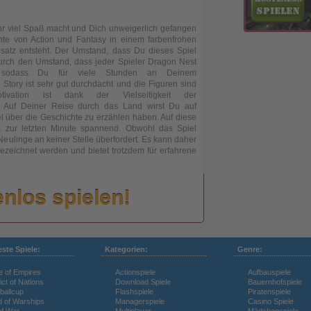
ehr viel Spaß macht und Dich unweigerlich gefangen
nte von Action und Fantasy in einem farbenfrohen
satz entsteht. Der Umstand, dass Du dieses Spiel
urch den Umstand, dass jeder Spieler Dragon Nest
ht sodass Du für viele Stunden an Deinem
 Story ist sehr gut durchdacht und die Figuren sind
otivation ist dank der Vielseitigkeit der
n. Auf Deiner Reise durch das Land wirst Du auf
iel über die Geschichte zu erzählen haben. Auf diese
is zur letzten Minute spannend. Obwohl das Spiel
eulinge an keiner Stelle überfordert. Es kann daher
bezeichnet werden und bietet trotzdem für erfahrene
enlos spielen!
este Spiele:
Kategorien:
Genre:
e of Empires
Actionspiele
Aufbauspiele
ict of Nations
Download Spiele
Bauernhofspiele
ballcup
Flashspiele
Piratenspiele
d of Warships
Managerspiele
Casino Spiele