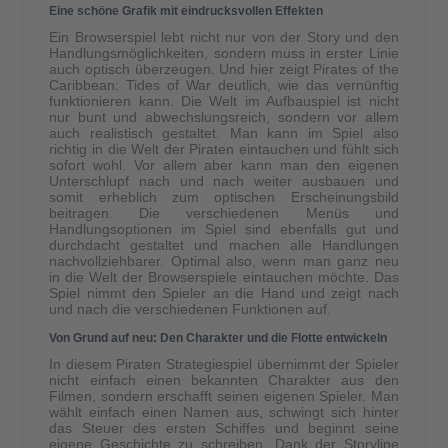
Eine schöne Grafik mit eindrucksvollen Effekten
Ein Browserspiel lebt nicht nur von der Story und den
Handlungsmöglichkeiten, sondern muss in erster Linie
auch optisch überzeugen. Und hier zeigt Pirates of the
Caribbean: Tides of War deutlich, wie das vernünftig
funktionieren kann. Die Welt im Aufbauspiel ist nicht
nur bunt und abwechslungsreich, sondern vor allem
auch realistisch gestaltet. Man kann im Spiel also
richtig in die Welt der Piraten eintauchen und fühlt sich
sofort wohl. Vor allem aber kann man den eigenen
Unterschlupf nach und nach weiter ausbauen und
somit erheblich zum optischen Erscheinungsbild
beitragen. Die verschiedenen Menüs und
Handlungsoptionen im Spiel sind ebenfalls gut und
durchdacht gestaltet und machen alle Handlungen
nachvollziehbarer. Optimal also, wenn man ganz neu
in die Welt der Browserspiele eintauchen möchte. Das
Spiel nimmt den Spieler an die Hand und zeigt nach
und nach die verschiedenen Funktionen auf.
Von Grund auf neu: Den Charakter und die Flotte entwickeln
In diesem Piraten Strategiespiel übernimmt der Spieler
nicht einfach einen bekannten Charakter aus den
Filmen, sondern erschafft seinen eigenen Spieler. Man
wählt einfach einen Namen aus, schwingt sich hinter
das Steuer des ersten Schiffes und beginnt seine
eigene Geschichte zu schreiben. Dank der Storyline