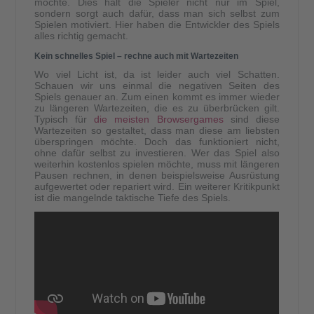
möchte. Dies hält die Spieler nicht nur im Spiel,
sondern sorgt auch dafür, dass man sich selbst zum
Spielen motiviert. Hier haben die Entwickler des Spiels
alles richtig gemacht.
Kein schnelles Spiel – rechne auch mit Wartezeiten
Wo viel Licht ist, da ist leider auch viel Schatten.
Schauen wir uns einmal die negativen Seiten des
Spiels genauer an. Zum einen kommt es immer wieder
zu längeren Wartezeiten, die es zu überbrücken gilt.
Typisch für
die meisten Browsergames
sind diese
Wartezeiten so gestaltet, dass man diese am liebsten
überspringen möchte. Doch das funktioniert nicht,
ohne dafür selbst zu investieren. Wer das Spiel also
weiterhin kostenlos spielen möchte, muss mit längeren
Pausen rechnen, in denen beispielsweise Ausrüstung
aufgewertet oder repariert wird. Ein weiterer Kritikpunkt
ist die mangelnde taktische Tiefe des Spiels.