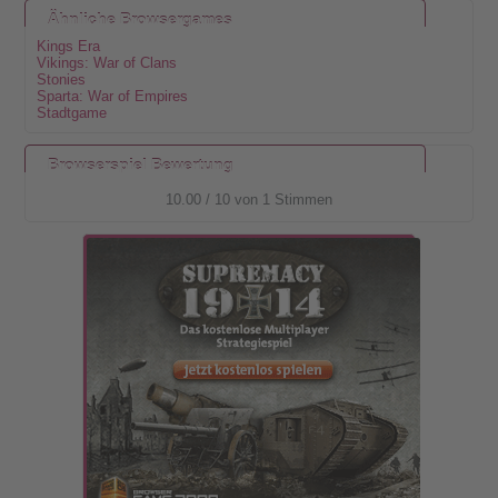
Ähnliche Browsergames
Kings Era
Vikings: War of Clans
Stonies
Sparta: War of Empires
Stadtgame
Browserspiel Bewertung
10.00
/
10
von
1
Stimmen