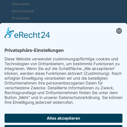
Aufbauspiele
Bauernhofspiele
Piratenspiele
Casino Spiele
Mädchenspiele
Mafiaspiele
Mittelalterspiele
Panzerspiele
Tierspiele
Weltraumspiele
Links:
Game Server mieten
FAQ und Hilfe
Spiele Payments
Mehr Spiele:
online-casino.de
browserspiele.fm