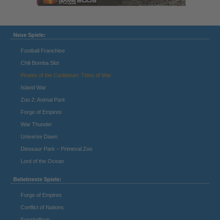
Neue Spiele:
Football Franchise
Chili Bomba Slot
Pirates of the Caribbean: Tides of War
Island War
Zoo 2: Animal Park
Forge of Empires
War Thunder
Universe Dawn
Dinosaur Park – Primeval Zoo
Lord of the Ocean
Beliebteste Spiele:
Forge of Empires
Conflict of Nations
Fussballcup