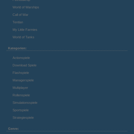
World of Warships
Call of War
Tentlan
My Little Farmies
World of Tanks
Kategorien:
Actionspiele
Download Spiele
Flashspiele
Managerspiele
Multiplayer
Rollenspiele
Simulationsspiele
Sportspiele
Strategiespiele
Genre: