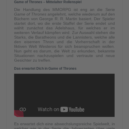
Game of Thrones – Mittelalter Rollenspiel
Die Handlung des MMORPG ist eng an die Serie
Game of Thrones
angelehnt, welche wiederum auf den
Büchern von George R. R. Martin basiert. Der Spieler
startet dort, wo die erste Staffel der Serie endet und
wählt zunächst das Adelshaus, für welches er im
weiteren Verlauf kämpfen wird. Zur Auswahl stehen die
Starks, die Baratheons und die Lannisters, welche alle
den eisernen Thron und die Vorherrschaft in der
fiktiven Welt Westeros für sich beanspruchen wollen.
Nun geht es darum, die Welt zu erkunden, bekannte
Situationen nachzuspielen und vertraute und neue
Gesichter zu treffen.
Das erwartet Dich in Game of Thrones
Es erwartet dich eine abwechslungsreiche Spielwelt, in
welcher wie in der Serie die Jahreszeiten über viele