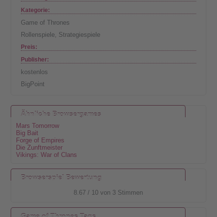
Kategorie:
Game of Thrones
Rollenspiele
,
Strategiespiele
Preis:
Publisher:
kostenlos
BigPoint
Ähnliche Browsergames
Mars Tomorrow
Big Bait
Forge of Empires
Die Zunftmeister
Vikings: War of Clans
Browserspiel Bewertung
8.67
/
10
von
3
Stimmen
Game of Thrones Tags