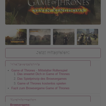
Jetzt mitspielen!
Inhaltsverzeichnis
Game of Thrones - Mittelalter Rollenspiel
Das erwartet Dich in Game of Thrones
Das Spielprinzip des Browsergames
Game of Thrones kostenlos spielen
Fazit zum Browsergame Game of Thrones
Kurzinformation
Browsergame: