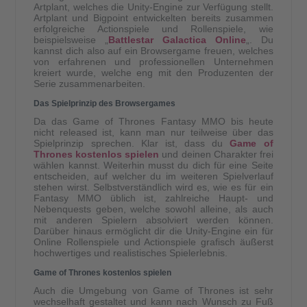
Artplant, welches die Unity-Engine zur Verfügung stellt.
Artplant und Bigpoint entwickelten bereits zusammen
erfolgreiche Actionspiele und Rollenspiele, wie
beispielsweise „
Battlestar Galactica Online
„. Du
kannst dich also auf ein Browsergame freuen, welches
von erfahrenen und professionellen Unternehmen
kreiert wurde, welche eng mit den Produzenten der
Serie zusammenarbeiten.
Das Spielprinzip des Browsergames
Da das Game of Thrones Fantasy MMO bis heute
nicht released ist, kann man nur teilweise über das
Spielprinzip sprechen. Klar ist, dass du
Game of
Thrones kostenlos spielen
und deinen Charakter frei
wählen kannst. Weiterhin musst du dich für eine Seite
entscheiden, auf welcher du im weiteren Spielverlauf
stehen wirst. Selbstverständlich wird es, wie es für ein
Fantasy MMO üblich ist, zahlreiche Haupt- und
Nebenquests geben, welche sowohl alleine, als auch
mit anderen Spielern absolviert werden können.
Darüber hinaus ermöglicht dir die Unity-Engine ein für
Online Rollenspiele und Actionspiele grafisch äußerst
hochwertiges und realistisches Spielerlebnis.
Game of Thrones kostenlos spielen
Auch die Umgebung von Game of Thrones ist sehr
wechselhaft gestaltet und kann nach Wunsch zu Fuß