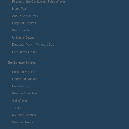
Pirates of the Caribbean: Tides of War
Island War
Zoo 2: Animal Park
Forge of Empires
War Thunder
Universe Dawn
Dinosaur Park – Primeval Zoo
Lord of the Ocean
Beliebteste Spiele:
Forge of Empires
Conflict of Nations
Fussballcup
World of Warships
Call of War
Tentlan
My Little Farmies
World of Tanks