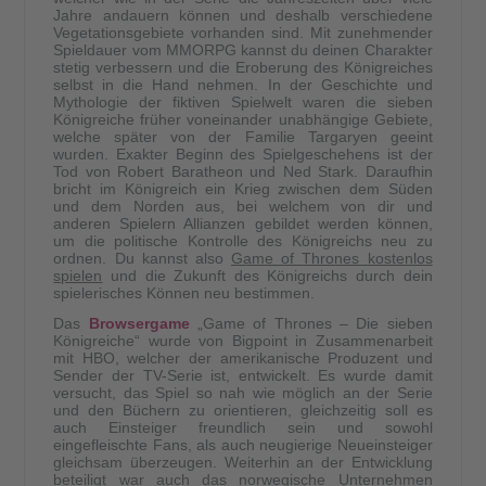
Jahre andauern können und deshalb verschiedene
Vegetationsgebiete vorhanden sind. Mit zunehmender
Spieldauer vom MMORPG kannst du deinen Charakter
stetig verbessern und die Eroberung des Königreiches
selbst in die Hand nehmen. In der Geschichte und
Mythologie der fiktiven Spielwelt waren die sieben
Königreiche früher voneinander unabhängige Gebiete,
welche später von der Familie Targaryen geeint
wurden. Exakter Beginn des Spielgeschehens ist der
Tod von Robert Baratheon und Ned Stark. Daraufhin
bricht im Königreich ein Krieg zwischen dem Süden
und dem Norden aus, bei welchem von dir und
anderen Spielern Allianzen gebildet werden können,
um die politische Kontrolle des Königreichs neu zu
ordnen. Du kannst also
Game of Thrones kostenlos
spielen
und die Zukunft des Königreichs durch dein
spielerisches Können neu bestimmen.
Das
Browsergame
„Game of Thrones – Die sieben
Königreiche“ wurde von Bigpoint in Zusammenarbeit
mit HBO, welcher der amerikanische Produzent und
Sender der TV-Serie ist, entwickelt. Es wurde damit
versucht, das Spiel so nah wie möglich an der Serie
und den Büchern zu orientieren, gleichzeitig soll es
auch Einsteiger freundlich sein und sowohl
eingefleischte Fans, als auch neugierige Neueinsteiger
gleichsam überzeugen. Weiterhin an der Entwicklung
beteiligt war auch das norwegische Unternehmen