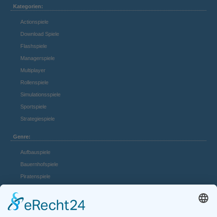
Kategorien:
Actionspiele
Download Spiele
Flashspiele
Managerspiele
Multiplayer
Rollenspiele
Simulationsspiele
Sportspiele
Strategiespiele
Genre:
Aufbauspiele
Bauernhofspiele
Piratenspiele
Casino Spiele
Mädchenspiele
Mafiaspiele