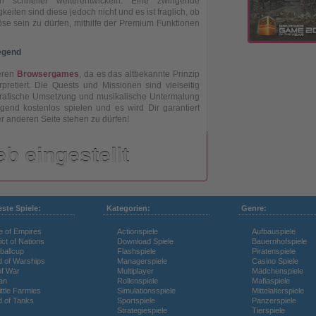
 schneller weiterentwickeln. Eine zwingende
eiten sind diese jedoch nicht und es ist fraglich, ob
öse sein zu dürfen, mithilfe der Premium Funktionen
egend
deren
Browsergames
, da es das altbekannte Prinzip
pretiert. Die Quests und Missionen sind vielseitig
 grafische Umsetzung und musikalische Untermalung
gend kostenlos spielen und es wird Dir garantiert
r anderen Seite stehen zu dürfen!
eb eingestellt
este Spiele:
Kategorien:
Genre:
e of Empires
Actionspiele
Aufbauspiele
ict of Nations
Download Spiele
Bauernhofspiele
ballcup
Flashspiele
Piratenspiele
d of Warships
Managerspiele
Casino Spiele
of War
Multiplayer
Mädchenspiele
an
Rollenspiele
Mafiaspiele
ttle Farmies
Simulationsspiele
Mittelalterspiele
d of Tanks
Sportspiele
Panzerspiele
Strategiespiele
Tierspiele