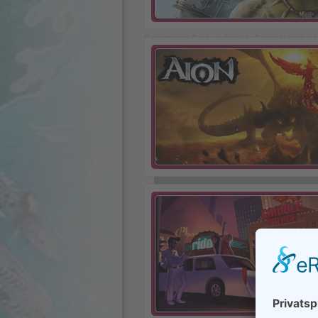
der Lage
Inferno Legend
kostenlos spiele
Vorschein kommen!
Registriere Dich und wähle Deine Kreatur b
Als erster Schritt erfolgt bei nahezu jedem 
Dich jedoch nicht vor allzu große Herausfor
der Angabe Deiner E-Mail-Adresse, welch
bestätigen musst, erledigt. Anschließend ka
Deinen kostenlosen Account einloggen und st
möchtest Du dieses
Fantasy Rollenspiel
bes
Vampir, der Zyklop oder der Akuma. Als Unte
der Dämon zur Verfügung. Alle Klassen unte
voneinander daher solltest Du Deine Wahl mit