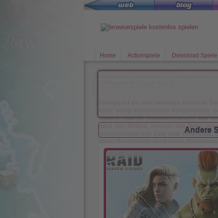
Home
Actionspiele
Download Spiele
Sie sind hier:
Startseite
»
Rollenspiele
»
Inferno Leg
Inferno Legend
Fantasy ist ein sehr beliebtes Genre im 
einer stetig wachsenden Fangemeinde. G
handelt, sind die Aufgaben zumeist klar ver
gibst den Helden, welcher das Böse sto
Andere S
zurückbringen soll. Eine zwar ehrenvolle,
Wenn Du nunmehr nach einem Browsergame
Seite des Fantasy Bereiches beleuchtet 
Sieg verhelfen musst, dann bist Du bei Infe
Chaos, Angst und Schrecken sind Deine Beg
Geschaffen, um alles, was recht schaffen
Unterwelt empor um in der Welt der Mens
Geschöpfen Unheil zu verbreiten! Du möchtes
herauslassen? Dann gibt es eine Reihe von 
keinen neuwertigen Computer, da
Inferno 
heimischen Rechner gespielt werden kann u