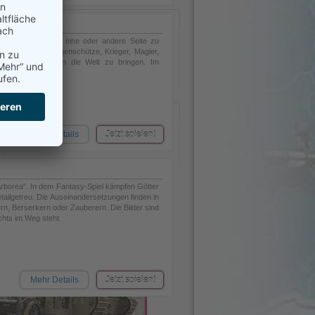
rtung
Ähnliche Browsergames
Blood and Jade
er Schlacht auf die eine oder andere Seite zu
mmen
Pirate World
s Beschwörer, Bogenschütze, Krieger, Magier,
Glory Wars
as Licht zurück in die Welt zu bringen. Im
Ragnarok Online
4 Story
gs
Fantasy
uests
Mehr Details
Jetzt spielen!
 Arborea“. In dem Fantasy-Spiel kämpfen Götter
etailgetreu. Die Auseinandersetzungen finden in
rn, Berserkern oder Zauberern. Die Bilder sind
chts im Weg steht.
Mehr Details
Jetzt spielen!