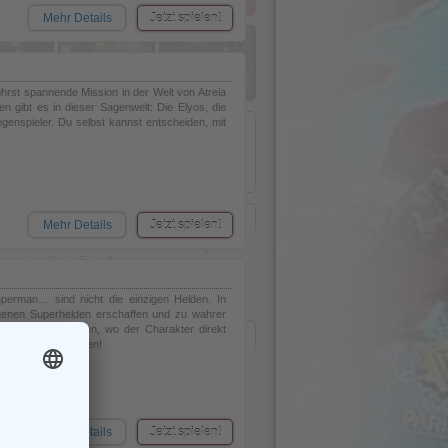
Mehr Details
Jetzt spielen!
führst spannende Mission in der Welt von Atreia
n gibt es in dieser Sagenwelt: Die Elyos, die
genspieler. Du selbst kannst entscheiden, mit
el offline
Mehr Details
Jetzt spielen!
 wähle Deine Kreatur bei Inferno Legend
uten ist Dein Feind!
nen im Inferno Legend Rollenspiel
Browsergame Inferno Legend
perman… sind nicht die einzigen Helden. In
genen Superhelden erschaffen und zu wahrer
eines der wenigen, wo der Charakter direkt
st zum Helden werden!
Kategorie:
Rollenspiele
Publisher:
Mehr Details
Gamebox.com
Jetzt spielen!