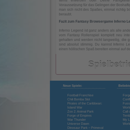
Items erwerben oder Deine Fähigkeiten
Voraussetzung für das Gelingen der Boshaftigk
man sich nicht des Spaßes, einmal richtig b
beraubt.
Fazit zum Fantasy Browsergame Inferno L
Inferno Legend ist ganz anders als alle an
vom Fantasy Rollenspiel komplett neu inter
gehalten und werden nicht langweilig, die
sind absolut stimmig. Du kannst Inferno Le
einen höllischen Spaß bereiten einmal auf de
Spielbetri
Neue Spiele:
Beliebt
Football Franchise
Forg
Chili Bomba Slot
Confl
Pirates of the Caribbean:
Fuss
Tides of War
Island War
Worl
Zoo 2: Animal Park
Call 
Forge of Empires
Tentl
War Thunder
My Li
Universe Dawn
Worl
Dinosaur Park – Primeval