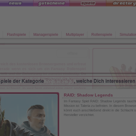
Flashspiele
Managerspiele
Multiplayer
Rollenspiele
Simulatio
end
offline
Bereich des kostenlosen Browsergames und erfreut
erade wenn es sich um ein Fantasy Rollenspiel
teilt und die Zielsetzung ist zumeist eindeutig: Du
ppen und der Welt den Frieden und die Harmonie
piele der Kategorie
Rollenspiele
, welche Dich interessiere
 aber doch irgendwie auf Dauer eintönige Aufgabe!
 schaust, in welchem einmal eine ganz andere
wird und in welchem Du eben nicht dem Guten zum
RAID: Shadow Legends
rno Legend genau richtig.
Im Fantasy Spiel RAID: Shadow Legends taucht i
leiter, denn Du bist ein Geschöpf der Dunkelheit!
Mission ist Taleria zu befreien. In diesem Brows
könnt euch anschließend direkt in die Schlacht 
d ist, das Fürchten zu lehren steigst Du aus der
Hersteller verzichtet.
chen, Feen und Elfen, Zwerge und anderen guten
t so richtig nach Herzenslust Deine Schlechtigkeit
guten Neuigkeiten für Dich: Du brauchst zum Einen
Legend
direkt im Browser ohne Installation auf dem
nd zum anderen brauchst Du kein Geld – Du bist in