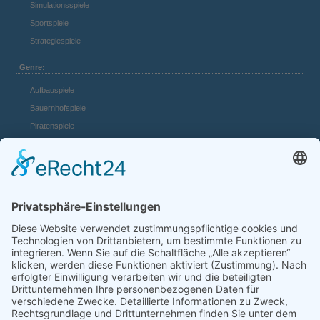
Simulationsspiele
Sportspiele
Strategiespiele
Genre:
Aufbauspiele
Bauernhofspiele
Piratenspiele
Casino Spiele
Mädchenspiele
Mafiaspiele
Mittelalterspiele
Panzerspiele
Tierspiele
Weltraumspiele
Links:
Game Server mieten
FAQ und Hilfe