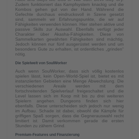
Zudem funktioniert das Kampfsystem knackig und die
Kombos gehen gut von der Hand. Während die
Gefechte durchaus eindrucksvoll in Szene gesetzt
sind, sammeln wir Erfahrungspunkte, die wir auf
Fähigkeiten verwenden können. Hier stehen aktive und
passive Skills zur Auswahl. Ebenfalls verfügt jeder
Charakter über Akasha-Fähigkeiten. Diese von
Sammelkarten gewährten Fähigkeiten sind mächtig.
Jedoch können nur fünf ausgerüstet werden und um
besonders Gute zu erhalten, ist ordentliches „grinden“
nötig.
Die Spielwelt von SoulWorker
Auch wenn SoulWorker, dass sich völlig kostenlos
spielen lässt, kein Open-World-Spiel ist, bietet es mit
instanziierten Gebieten eine Menge Abwechslung. Die
verschiedenen Areale werden mit dem
fortschreitenden Spielverlauf freigeschaltet und die
Level lassen sich im Koop mit bis zu drei weiteren
Spielern angehen. Dungeons finden sich hier
ebenfalls. Diese unterscheiden sich jedoch nur wenig
im Aufbau. Schade ist dabei, obwohl die Kämpfe für
griffigen Spaß sorgen, dass die Gegnerauswahl recht
limitiert ist. Damit verkommen gerade die ersten
Stunden zu zähem Grind.
Premium-Features und Finanzierung