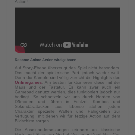
Action!
Rasante Anime Action wird geboten
Auf Story-Ebene überzeugt das Spiel nicht besonders.
Das macht der spielerische Part jedoch wieder wett.
Denn die Kämpfe sind völlig zurecht die Highlights des
Onlinegames
. Am besten funktionieren diese mit der
Maus und der Tastatur. Es kann zwar auch ein
Gamepad genutzt werden, dies funktioniert jedoch nur
bedingt. So schnetzeln wir uns durch Horden von
Dämonen und führen in Echtzeit Kombos und
Sekundärattacken aus. Ebenso stehen jedem
Charakter spezielle Waffen und Fähigkeiten zur
Verfügung, mit denen wir für fetzige Action auf dem
Bildschirm sorgen.
Die Auseinandersetzungen erinnern an klassische
Hack and Slays wie God of War oder Devil May Cry.