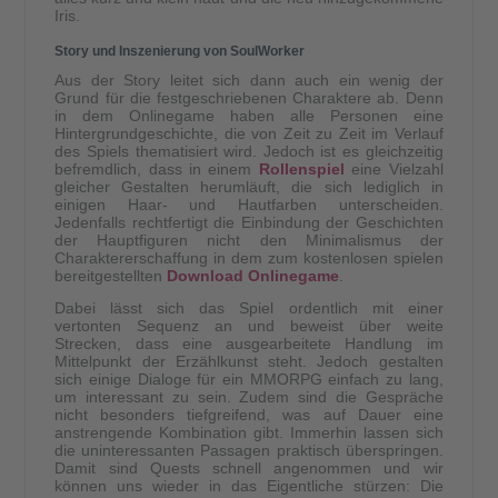
Iris.
Story und Inszenierung von SoulWorker
Aus der Story leitet sich dann auch ein wenig der
Grund für die festgeschriebenen Charaktere ab. Denn
in dem Onlinegame haben alle Personen eine
Hintergrundgeschichte, die von Zeit zu Zeit im Verlauf
des Spiels thematisiert wird. Jedoch ist es gleichzeitig
befremdlich, dass in einem
Rollenspiel
eine Vielzahl
gleicher Gestalten herumläuft, die sich lediglich in
einigen Haar- und Hautfarben unterscheiden.
Jedenfalls rechtfertigt die Einbindung der Geschichten
der Hauptfiguren nicht den Minimalismus der
Charaktererschaffung in dem zum kostenlosen spielen
bereitgestellten
Download Onlinegame
.
Dabei lässt sich das Spiel ordentlich mit einer
vertonten Sequenz an und beweist über weite
Strecken, dass eine ausgearbeitete Handlung im
Mittelpunkt der Erzählkunst steht. Jedoch gestalten
sich einige Dialoge für ein MMORPG einfach zu lang,
um interessant zu sein. Zudem sind die Gespräche
nicht besonders tiefgreifend, was auf Dauer eine
anstrengende Kombination gibt. Immerhin lassen sich
die uninteressanten Passagen praktisch überspringen.
Damit sind Quests schnell angenommen und wir
können uns wieder in das Eigentliche stürzen: Die