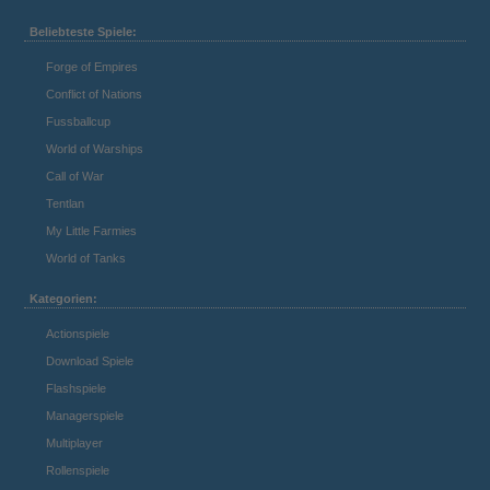
Beliebteste Spiele:
Forge of Empires
Conflict of Nations
Fussballcup
World of Warships
Call of War
Tentlan
My Little Farmies
World of Tanks
Kategorien:
Actionspiele
Download Spiele
Flashspiele
Managerspiele
Multiplayer
Rollenspiele