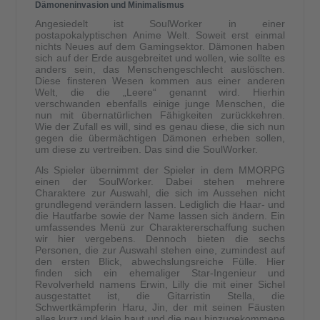
Dämoneninvasion und Minimalismus
Angesiedelt ist SoulWorker in einer
postapokalyptischen Anime Welt. Soweit erst einmal
nichts Neues auf dem Gamingsektor. Dämonen haben
sich auf der Erde ausgebreitet und wollen, wie sollte es
anders sein, das Menschengeschlecht auslöschen.
Diese finsteren Wesen kommen aus einer anderen
Welt, die die „Leere“ genannt wird. Hierhin
verschwanden ebenfalls einige junge Menschen, die
nun mit übernatürlichen Fähigkeiten zurückkehren.
Wie der Zufall es will, sind es genau diese, die sich nun
gegen die übermächtigen Dämonen erheben sollen,
um diese zu vertreiben. Das sind die SoulWorker.
Als Spieler übernimmt der Spieler in dem MMORPG
einen der SoulWorker. Dabei stehen mehrere
Charaktere zur Auswahl, die sich im Aussehen nicht
grundlegend verändern lassen. Lediglich die Haar- und
die Hautfarbe sowie der Name lassen sich ändern. Ein
umfassendes Menü zur Charaktererschaffung suchen
wir hier vergebens. Dennoch bieten die sechs
Personen, die zur Auswahl stehen eine, zumindest auf
den ersten Blick, abwechslungsreiche Fülle. Hier
finden sich ein ehemaliger Star-Ingenieur und
Revolverheld namens Erwin, Lilly die mit einer Sichel
ausgestattet ist, die Gitarristin Stella, die
Schwertkämpferin Haru, Jin, der mit seinen Fäusten
alles kurz und klein haut und die neu hinzugekommene