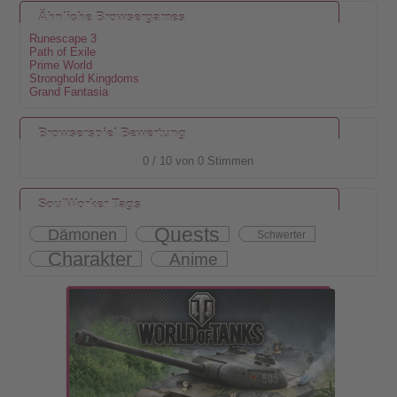
Ähnliche Browsergames
Runescape 3
Path of Exile
Prime World
Stronghold Kingdoms
Grand Fantasia
Browserspiel Bewertung
0
/
10
von
0
Stimmen
SoulWorker Tags
Quests
Dämonen
Schwerter
Charakter
Anime