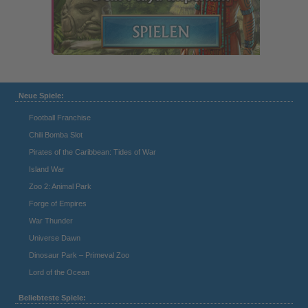
Neue Spiele:
Football Franchise
Chili Bomba Slot
Pirates of the Caribbean: Tides of War
Island War
Zoo 2: Animal Park
Forge of Empires
War Thunder
Universe Dawn
Dinosaur Park – Primeval Zoo
Lord of the Ocean
Beliebteste Spiele: