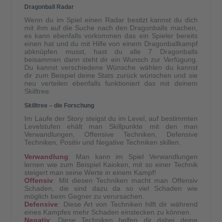
Dragonball Radar
Wenn du im Spiel einen Radar besitzt kannst du dich
mit ihm auf die Suche nach den Dragonballs machen,
es kann ebenfalls vorkommen das ein Spieler bereits
einen hat und du mit Hilfe von einem Dragonballkampf
abknüpfen musst, hast du alle 7 Dragonballs
beisammen dann steht dir ein Wunsch zur Verfügung.
Du kannst verschiedene Wünsche wählen du kannst
dir zum Beispiel deine Stats zurück wünschen und sie
neu verteilen ebenfalls funktioniert das mit deinem
Skilltree.
Skilltree – die Forschung
Im Laufe der Story steigst du im Level, auf bestimmten
Levelstufen ehält man Skillpunkte mit den man
Verwandlungen, Offensive Techniken, Defensive
Techniken, Positiv und Negative Techniken skillen.
Verwandlung
: Man kann im Spiel Verwandlungen
lernen wie zum Beispiel Kaioken, mit so einer Technik
steigert man seine Werte in einem Kampf!
Offensiv
: Mit diesen Techniken macht man Offensiv
Schaden, die sind dazu da so viel Schaden wie
möglich beim Gegner zu verursachen.
Defensive
: Diese Art von Techniken hilft dir während
eines Kampfes mehr Schaden einstecken zu können.
Negativ
: Diese Techniken helfen dir dabei deine