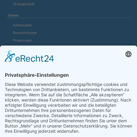
Strategiespiele
Genre:
Aufbauspiele
Bauernhofspiele
Piratenspiele
Casino Spiele
Mädchenspiele
Mafiaspiele
Mittelalterspiele
Panzerspiele
Tierspiele
Weltraumspiele
Links:
Game Server mieten
FAQ und Hilfe
Spiele Payments