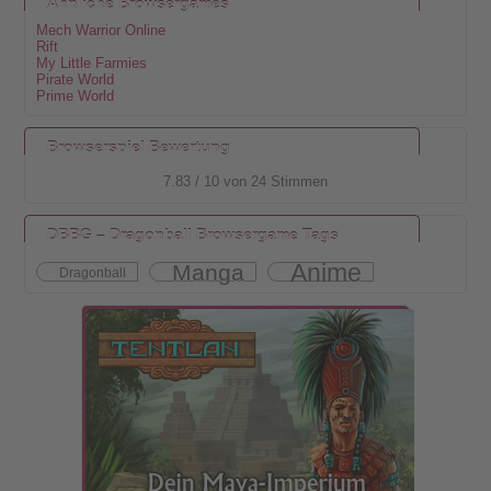
Ähnliche Browsergames
Mech Warrior Online
Rift
My Little Farmies
Pirate World
Prime World
Browserspiel Bewertung
7.83
/
10
von
24
Stimmen
DBBG – Dragonball Browsergame Tags
Anime
Manga
Dragonball