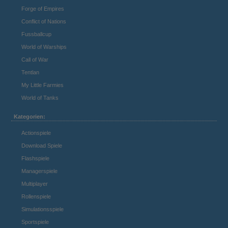
Forge of Empires
Conflict of Nations
Fussballcup
World of Warships
Call of War
Tentlan
My Little Farmies
World of Tanks
Kategorien:
Actionspiele
Download Spiele
Flashspiele
Managerspiele
Multiplayer
Rollenspiele
Simulationsspiele
Sportspiele