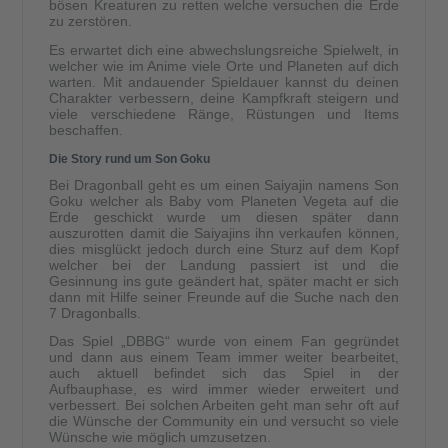
bösen Kreaturen zu retten welche versuchen die Erde
zu zerstören.
Es erwartet dich eine abwechslungsreiche Spielwelt, in
welcher wie im Anime viele Orte und Planeten auf dich
warten. Mit andauender Spieldauer kannst du deinen
Charakter verbessern, deine Kampfkraft steigern und
viele verschiedene Ränge, Rüstungen und Items
beschaffen.
Die Story rund um Son Goku
Bei Dragonball geht es um einen Saiyajin namens Son
Goku welcher als Baby vom Planeten Vegeta auf die
Erde geschickt wurde um diesen später dann
auszurotten damit die Saiyajins ihn verkaufen können,
dies misglückt jedoch durch eine Sturz auf dem Kopf
welcher bei der Landung passiert ist und die
Gesinnung ins gute geändert hat, später macht er sich
dann mit Hilfe seiner Freunde auf die Suche nach den
7 Dragonballs.
Das Spiel „DBBG“ wurde von einem Fan gegründet
und dann aus einem Team immer weiter bearbeitet,
auch aktuell befindet sich das Spiel in der
Aufbauphase, es wird immer wieder erweitert und
verbessert. Bei solchen Arbeiten geht man sehr oft auf
die Wünsche der Community ein und versucht so viele
Wünsche wie möglich umzusetzen.