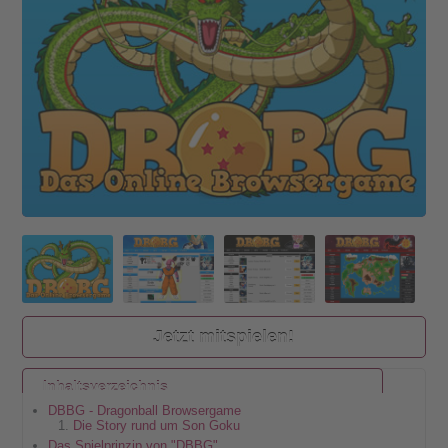
Jetzt mitspielen!
Inhaltsverzeichnis
DBBG - Dragonball Browsergame
Die Story rund um Son Goku
Das Spielprinzip von "DBBG"