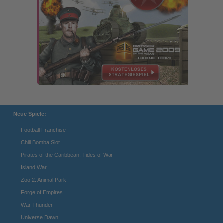
Neue Spiele:
Football Franchise
Chili Bomba Slot
Pirates of the Caribbean: Tides of War
Island War
Zoo 2: Animal Park
Forge of Empires
War Thunder
Universe Dawn