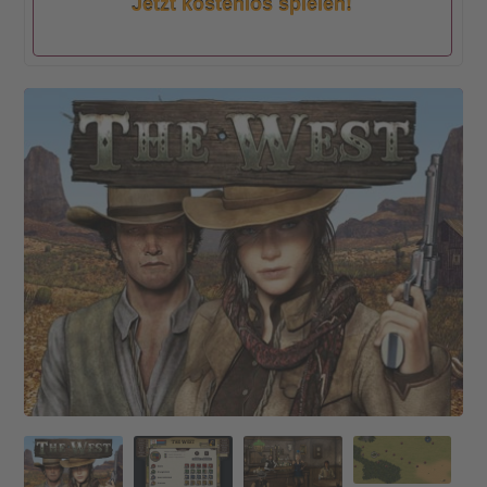
Jetzt kostenlos spielen!