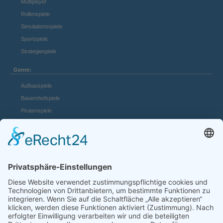
Multiplayer
Rollenspiele
Simulationsspiele
Sportspiele
Strategiespiele
Genre:
Aufbauspiele
Bauernhofspiele
Piratenspiele
Casino Spiele
Mädchenspiele
Mafiaspiele
Mittelalterspiele
Panzerspiele
Tierspiele
Weltraumspiele
Links: