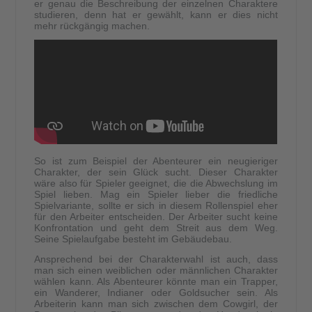
er genau die Beschreibung der einzelnen Charaktere
studieren, denn hat er gewählt, kann er dies nicht
mehr rückgängig machen.
So ist zum Beispiel der Abenteurer ein neugieriger
Charakter, der sein Glück sucht. Dieser Charakter
wäre also für Spieler geeignet, die die Abwechslung im
Spiel lieben. Mag ein Spieler lieber die friedliche
Spielvariante, sollte er sich in diesem Rollenspiel eher
für den Arbeiter entscheiden. Der Arbeiter sucht keine
Konfrontation und geht dem Streit aus dem Weg.
Seine Spielaufgabe besteht im Gebäudebau.
Ansprechend bei der Charakterwahl ist auch, dass
man sich einen weiblichen oder männlichen Charakter
wählen kann. Als Abenteurer könnte man ein Trapper,
ein Wanderer, Indianer oder Goldsucher sein. Als
Arbeiterin kann man sich zwischen dem Cowgirl, der