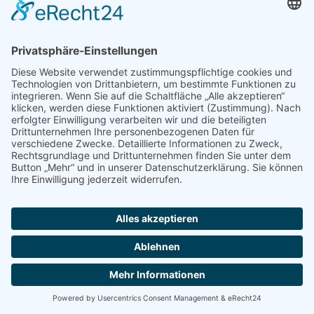
Mädchenspiele
Mafiaspiele
Mittelalterspiele
Panzerspiele
Tierspiele
Weltraumspiele
Links:
Game Server mieten
FAQ und Hilfe
Spiele Payments
Mehr Spiele:
online-casino.de
browserspiele.fm
© 2004 - 2026 by
spiele.
seek
XL
.de
-
Impressum und Addons
-
Datenschutz
Diese Website verwendet Cookies. Wenn Sie weiter auf dieser Seite
navigieren, stimmen Sie hier der Verwendung von Cookies zu.
Datenschutzerklärung
OK