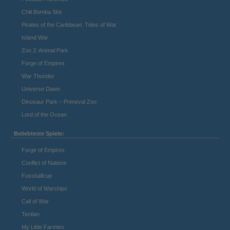
Chili Bomba Slot
Pirates of the Caribbean: Tides of War
Island War
Zoo 2: Animal Park
Forge of Empires
War Thunder
Universe Dawn
Dinosaur Park – Primeval Zoo
Lord of the Ocean
Beliebteste Spiele:
Forge of Empires
Conflict of Nations
Fussballcup
World of Warships
Call of War
Tentlan
My Little Farmies