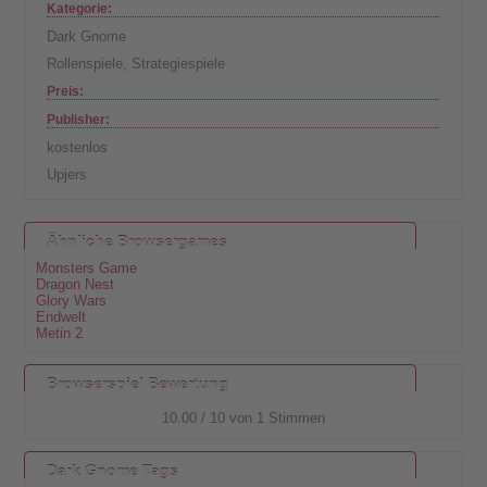
Kategorie:
Dark Gnome
Rollenspiele
,
Strategiespiele
Preis:
Publisher:
kostenlos
Upjers
Ähnliche Browsergames
Monsters Game
Dragon Nest
Glory Wars
Endwelt
Metin 2
Browserspiel Bewertung
10.00
/
10
von
1
Stimmen
Dark Gnome Tags