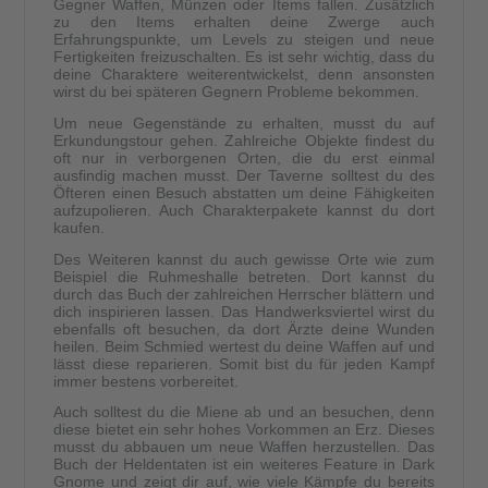
Gegner Waffen, Münzen oder Items fallen. Zusätzlich
zu den Items erhalten deine Zwerge auch
Erfahrungspunkte, um Levels zu steigen und neue
Fertigkeiten freizuschalten. Es ist sehr wichtig, dass du
deine Charaktere weiterentwickelst, denn ansonsten
wirst du bei späteren Gegnern Probleme bekommen.
Um neue Gegenstände zu erhalten, musst du auf
Erkundungstour gehen. Zahlreiche Objekte findest du
oft nur in verborgenen Orten, die du erst einmal
ausfindig machen musst. Der Taverne solltest du des
Öfteren einen Besuch abstatten um deine Fähigkeiten
aufzupolieren. Auch Charakterpakete kannst du dort
kaufen.
Des Weiteren kannst du auch gewisse Orte wie zum
Beispiel die Ruhmeshalle betreten. Dort kannst du
durch das Buch der zahlreichen Herrscher blättern und
dich inspirieren lassen. Das Handwerksviertel wirst du
ebenfalls oft besuchen, da dort Ärzte deine Wunden
heilen. Beim Schmied wertest du deine Waffen auf und
lässt diese reparieren. Somit bist du für jeden Kampf
immer bestens vorbereitet.
Auch solltest du die Miene ab und an besuchen, denn
diese bietet ein sehr hohes Vorkommen an Erz. Dieses
musst du abbauen um neue Waffen herzustellen. Das
Buch der Heldentaten ist ein weiteres Feature in Dark
Gnome und zeigt dir auf, wie viele Kämpfe du bereits