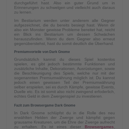
durchgeführt hast. Also ein guter Grund um in
Erinnerungen zu schwelgen und vielleicht auch daraus
zu lernen.
Im Bestiarium werden unter anderem alle Gegner
aufgezeichnet, die du bereits besiegt hast. Wenn dir
also ein Monster gewisse Probleme bereitet hat, reicht
ein Blick ins Bestiarium um dessen Schwächen
herauszufinden. Wenn du dem Gegner also erneut
gegenüberstehst, hast du somit deutlich die Überhand.
Premiumvorteile von Dark Gnome
Grundsätzlich kannst du dieses Spiel kostenlos
spielen, es gibt jedoch bestimmte Funktionen und
zusätzliche Inhalte, Dekorationen, Ausrüstungen, sowie
die Beschleunigung des Spiels, welche nur mit der
sogenannten Premiumwährung möglich ist. Du kannst
jedoch einen gewissen Teil der Premiumwährung
selber erspielen, sei es durch Kämpfe, gewisse Events,
Duelle etc. Es ist somit also nicht zwingend erfoderlich,
echtes Geld in dem Zwergenspiel zu investieren.
Fazit zum Browsergame Dark Gnome
In Dark Gnome schlüpfst du in die Rolle des neu
erwählten Helden der Zwerge und kämpfst gegen
grausame Kreaturen, um die Ehre der Zwerge aufrecht
zu erhalten. Es ist eines dieser
Browsergames
,