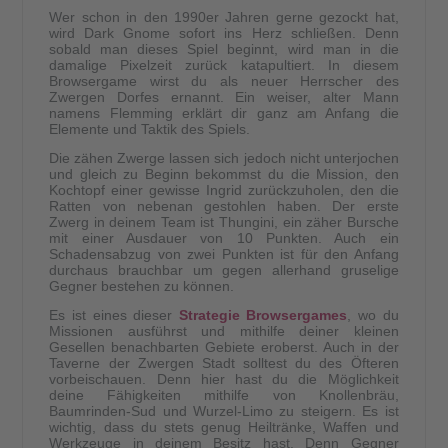
Wer schon in den 1990er Jahren gerne gezockt hat,
wird Dark Gnome sofort ins Herz schließen. Denn
sobald man dieses Spiel beginnt, wird man in die
damalige Pixelzeit zurück katapultiert. In diesem
Browsergame wirst du als neuer Herrscher des
Zwergen Dorfes ernannt. Ein weiser, alter Mann
namens Flemming erklärt dir ganz am Anfang die
Elemente und Taktik des Spiels.
Die zähen Zwerge lassen sich jedoch nicht unterjochen
und gleich zu Beginn bekommst du die Mission, den
Kochtopf einer gewisse Ingrid zurückzuholen, den die
Ratten von nebenan gestohlen haben. Der erste
Zwerg in deinem Team ist Thungini, ein zäher Bursche
mit einer Ausdauer von 10 Punkten. Auch ein
Schadensabzug von zwei Punkten ist für den Anfang
durchaus brauchbar um gegen allerhand gruselige
Gegner bestehen zu können.
Es ist eines dieser
Strategie Browsergames
, wo du
Missionen ausführst und mithilfe deiner kleinen
Gesellen benachbarten Gebiete eroberst. Auch in der
Taverne der Zwergen Stadt solltest du des Öfteren
vorbeischauen. Denn hier hast du die Möglichkeit
deine Fähigkeiten mithilfe von Knollenbräu,
Baumrinden-Sud und Wurzel-Limo zu steigern. Es ist
wichtig, dass du stets genug Heiltränke, Waffen und
Werkzeuge in deinem Besitz hast. Denn Gegner