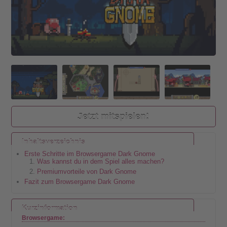
Jetzt mitspielen!
Inhaltsverzeichnis
Erste Schritte im Browsergame Dark Gnome
Was kannst du in dem Spiel alles machen?
Premiumvorteile von Dark Gnome
Fazit zum Browsergame Dark Gnome
Kurzinformation
Browsergame: