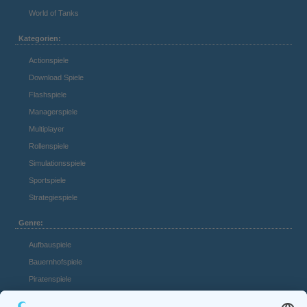
World of Tanks
Kategorien:
Actionspiele
Download Spiele
Flashspiele
Managerspiele
Multiplayer
Rollenspiele
Simulationsspiele
Sportspiele
Strategiespiele
Genre:
Aufbauspiele
Bauernhofspiele
Piratenspiele
Casino Spiele