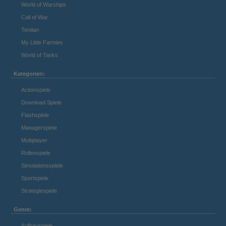
World of Warships
Call of War
Tentlan
My Little Farmies
World of Tanks
Kategorien:
Actionspiele
Download Spiele
Flashspiele
Managerspiele
Multiplayer
Rollenspiele
Simulationsspiele
Sportspiele
Strategiespiele
Genre:
Aufbauspiele