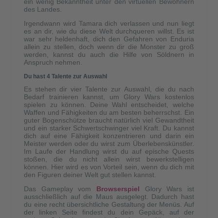
ein wenig Bekanntheit unter den virtuellen Bewohnern
des Landes.
Irgendwann wird Tamara dich verlassen und nun liegt
es an dir, wie du diese Welt durchqueren willst. Es ist
war sehr heldenhaft, dich den Gefahren von Enduria
allein zu stellen, doch wenn dir die Monster zu groß
werden, kannst du auch die Hilfe von Söldnern in
Anspruch nehmen.
Du hast 4 Talente zur Auswahl
Es stehen dir vier Talente zur Auswahl, die du nach
Bedarf trainieren kannst, um Glory Wars kostenlos
spielen zu können. Deine Wahl entscheidet, welche
Waffen und Fähigkeiten du am besten beherrschst. Ein
guter Bogenschütze braucht natürlich viel Gewandtheit
und ein starker Schwertschwinger viel Kraft. Du kannst
dich auf eine Fähigkeit konzentrieren und darin ein
Meister werden oder du wirst zum Überlebenskünstler.
Im Laufe der Handlung wirst du auf epische Quests
stoßen, die du nicht allein wirst bewerkstelligen
können. Hier wird es von Vorteil sein, wenn du dich mit
den Figuren deiner Welt gut stellen kannst.
Das Gameplay vom
Browserspiel
Glory Wars ist
ausschließlich auf die Maus ausgelegt. Dadurch hast
du eine recht übersichtliche Gestaltung der Menüs. Auf
der linken Seite findest du dein Gepäck, auf der