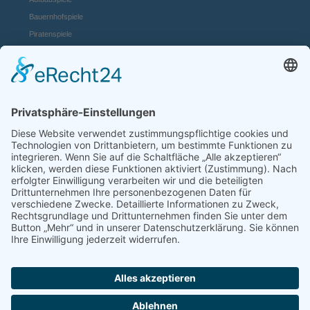
Bauernhofspiele
Piratenspiele
Casino Spiele
Mädchenspiele
Mafiaspiele
Mittelalterspiele
Panzerspiele
Tierspiele
Weltraumspiele
Links:
Game Server mieten
FAQ und Hilfe
Spiele Payments
Mehr Spiele:
online-casino.de
browserspiele.fm