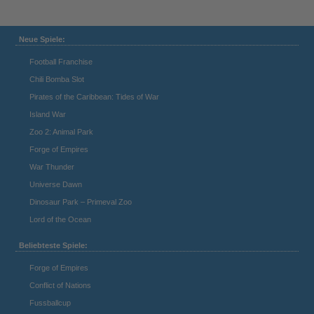
Neue Spiele:
Football Franchise
Chili Bomba Slot
Pirates of the Caribbean: Tides of War
Island War
Zoo 2: Animal Park
Forge of Empires
War Thunder
Universe Dawn
Dinosaur Park – Primeval Zoo
Lord of the Ocean
Beliebteste Spiele:
Forge of Empires
Conflict of Nations
Fussballcup