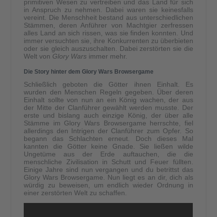
primitiven Wesen zu vertreiben und das Land für sich
in Anspruch zu nehmen. Dabei waren sie keinesfalls
vereint. Die Menschheit bestand aus unterschiedlichen
Stämmen, deren Anführer von Machtgier zerfressen
alles Land an sich rissen, was sie finden konnten. Und
immer versuchten sie, ihre Konkurrenten zu überbieten
oder sie gleich auszuschalten. Dabei zerstörten sie die
Welt von
Glory Wars
immer mehr.
Die Story hinter dem Glory Wars Browsergame
Schließlich geboten die Götter ihnen Einhalt. Es
wurden den Menschen Regeln gegeben. Über deren
Einhalt sollte von nun an ein König wachen, der aus
der Mitte der Clanführer gewählt werden musste. Der
erste und bislang auch einzige König, der über alle
Stämme im Glory Wars Browsergame herrschte, fiel
allerdings den Intrigen der Clanführer zum Opfer. So
begann das Schlachten erneut. Doch dieses Mal
kannten die Götter keine Gnade. Sie ließen wilde
Ungetüme aus der Erde auftauchen, die die
menschliche Zivilisation in Schutt und Feuer füllten.
Einige Jahre sind nun vergangen und du betrittst das
Glory Wars Browsergame. Nun liegt es an dir, dich als
würdig zu beweisen, um endlich wieder Ordnung in
einer zerstörten Welt zu schaffen.