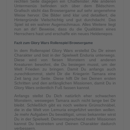
rechten Seite dagegen ein Chatfenster. Alle anderen
Untermenüs befinden sich über dem Bildschirm.
Grafisch sticht das Browsergame auf sehr angenehme
Weise hervor. Die Bilder sind klar und detailliert, die
Hintergründe Vielschichtig und gut durchdacht. Das
Spiel ist ein wahrer Augenschmaus. Alles Weitere liegt
nun an dir! Beweise, dass du die Qualitäten eines
Herrschers hast und erschaffe ein neues Heldenepos.
Fazit zum Glory Wars Rollenspiel Browsergame
In dem Rollenspiel Glory Wars erstellst Du Dir einen
Charakter und bist in der Spielwelt Enduria unterwegs.
Diese wird von fiesen Monstern und anderen
Kreaturen bewohnt, die Du besiegen musst, um der
Welt Frieden zu bringen. Damit Du anfangs auch
zurechtkommst, steht Dir die Kriegerin Tamara eine
Zeit lang zur Seite. Diese hilft Dir bei Deinen ersten
Schritten und den anfänglichen Missionen, damit Du in
Glory Wars ordentlich Fuß fassen kannst.
Anfangs stellst Du Dich natürlich eher schwachen
Monstern, weswegen Tamara auch nicht lange bei Dir
bleibt. Schließlich gibt es noch weitere Grünschnäbel,
die in die Welt von Lemuria eingeführt werden wollen.
Je mehr Aufgaben Du bewältigst, umso bekannter wirst
Du in der Spielwelt. Dementsprechend mehr Missionen
kannst Du bestreiten und Deinen Charakter dadurch
verbessern.