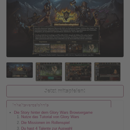
Jetzt mitspielen!
Inhaltsverzeichnis
Die Story hinter dem Glory Wars Browsergame
Nutze das Tutorial von Glory Wars
Die Missionen im Rollenspiel
Du hast 4 Talente zur Auswahl