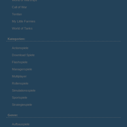
Call of War
Tentlan
My Little Farmies
World of Tanks
Kategorien:
Actionspiele
Download Spiele
Flashspiele
Managerspiele
Multiplayer
Rollenspiele
Simulationsspiele
Sportspiele
Strategiespiele
Genre:
Aufbauspiele