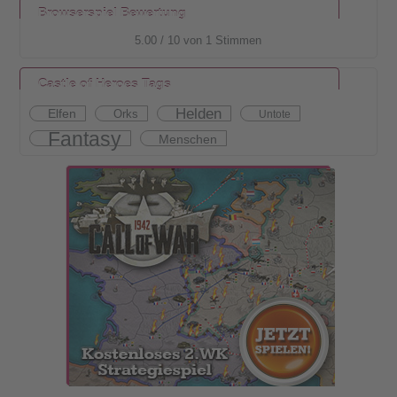
Browserspiel Bewertung
5.00
/
10
von
1
Stimmen
Castle of Heroes Tags
Helden
Elfen
Orks
Untote
Fantasy
Menschen