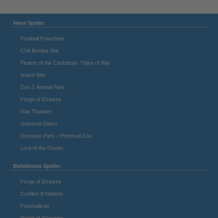
Neue Spiele:
Football Franchise
Chili Bomba Slot
Pirates of the Caribbean: Tides of War
Island War
Zoo 2: Animal Park
Forge of Empires
War Thunder
Universe Dawn
Dinosaur Park – Primeval Zoo
Lord of the Ocean
Beliebteste Spiele:
Forge of Empires
Conflict of Nations
Fussballcup
World of Warships