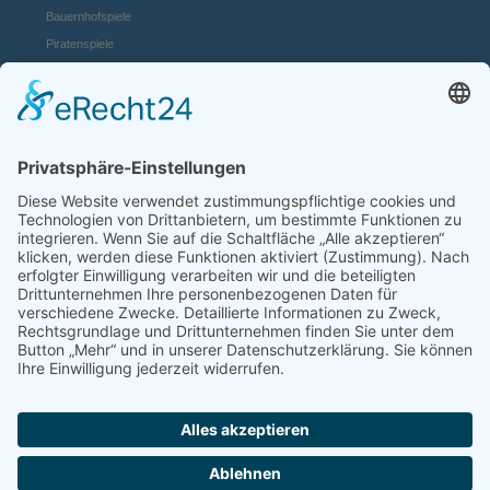
Bauernhofspiele
Piratenspiele
Casino Spiele
Mädchenspiele
Mafiaspiele
Mittelalterspiele
Panzerspiele
Tierspiele
Weltraumspiele
Links:
Game Server mieten
FAQ und Hilfe
Spiele Payments
Mehr Spiele:
online-casino.de
browserspiele.fm