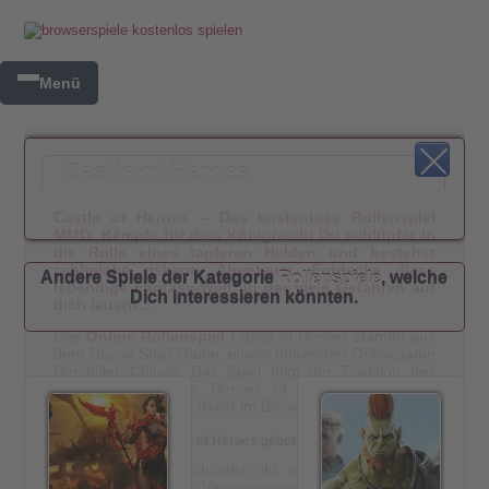
Menü
Castle of Heroes
Castle of Heroes – Das kostenlose Rollenspiel
MMO. Kämpfe für dein Königreich! Du schlüpfst in
die Rolle eines tapferen Helden und bestehst
zahlreiche riskante Abenteuer. Entdecke diese
Andere Spiele der Kategorie
Rollenspiele
, welche
lebendige Fantasy-Welt, in der viele Gefahren auf
Dich interessieren könnten.
dich lauern…
Das
Online Rollenspiel
Castle of Heroes
stammt aus
dem Hause Snail Game, einem führenden Onlinegame
Hersteller Chinas. Das Spiel folgt der Tradition des
erfolgreichen Spiels Heroes of Might and Magic,
jedoch kann man es direkt im Browser spielen.
Das wird dir bei Castle of Heroes geboten
Im Browserspiel schlüpfst du in die Rolle eines
Herrschers, der die Verantwortung für das Schicksal