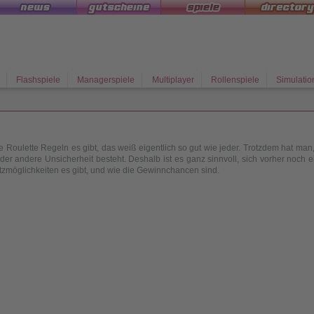
Flashspiele
Managerspiele
Multiplayer
Rollenspiele
Simulatio
e Roulette Regeln es gibt, das weiß eigentlich so gut wie jeder. Trotzdem hat man
er andere Unsicherheit besteht. Deshalb ist es ganz sinnvoll, sich vorher noch
tzmöglichkeiten es gibt, und wie die Gewinnchancen sind.