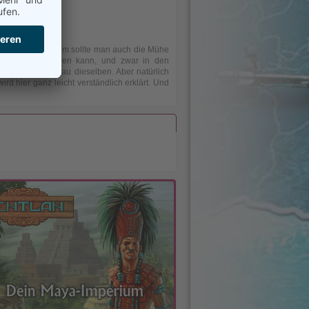
Menschen. Und warum sollte man auch die Mühe
mer zuhause haben kann, und zwar in den
ulette sind genau dieselben. Aber natürlich
rd hier ganz leicht verständlich erklärt. Und