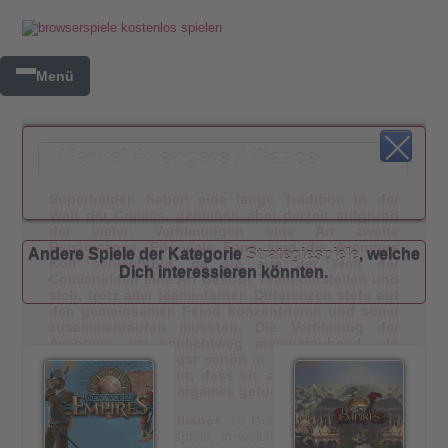
Menü
Marvel Avengers Alliance
Superhelden haben eine lange Tradition in der
Welt der Comics, genießen aber derzeit aufgrund
der vielen Verfilmungen eine Art zweite
Renaissance. Für viele Fans sind die Avengers
Andere Spiele der Kategorie
Strategiespiele
, welche
Kult schlechthin, da sie aus der Welt der
Dich interessieren könnten.
Comichelden eine Art Best-of Team darstellen und
sich, trotz aller teaminternen Differenzen stets auf
den gemeinsamen Feind konzentrieren und somit
zusammenraufen mussten. Die Verfilmung der
Avengers war schlichtweg atemberaubend, ein
zweiter Teil ist längst schon in der Mache und so
verwundert es nicht, dass sie auch ihren Weg in
die Welt der Browsergames gefunden haben.
Marvel Avengers Alliance
, so lautet der Titel aus der
Kategorie Strategiespiele, in welchem Du in die Rolle