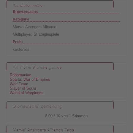
Kurzinformation
Browsergame:
Kategorie:
Marvel Avengers Alliance
Multiplayer
,
Strategiespiele
Preis:
kostenlos
Ähnliche Browsergames
Robomaniac
Sparta: War of Empires
Wolf Team
Slayer of Souls
World of Warplanes
Browserspiel Bewertung
8.00
/
10
von
1
Stimmen
Marvel Avengers Alliance Tags