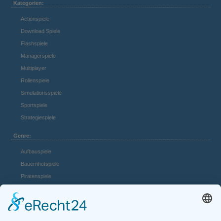
Kategorien:
Actionspiele
Download Spiele
Flashspiele
Managerspiele
Multiplayer
Rollenspiele
Simulationsspiele
Sportspiele
Strategiespiele
Genre:
Aufbauspiele
Bauernhofspiele
Piratenspiele
Casino Spiele
Mädchenspiele
Mafiaspiele