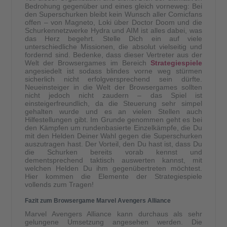
Bedrohung gegenüber und eines gleich vorneweg: Bei
den Superschurken bleibt kein Wunsch aller Comicfans
offen – von Magneto, Loki über Doctor Doom und die
Schurkennetzwerke Hydra und AIM ist alles dabei, was
das Herz begehrt. Stelle Dich ein auf viele
unterschiedliche Missionen, die absolut vielseitig und
fordernd sind. Bedenke, dass dieser Vertreter aus der
Welt der Browsergames im Bereich
Strategiespiele
angesiedelt ist sodass blindes vorne weg stürmen
sicherlich nicht erfolgversprechend sein dürfte.
Neueinsteiger in die Welt der Browsergames sollten
nicht jedoch nicht zaudern – das Spiel ist
einsteigerfreundlich, da die Steuerung sehr simpel
gehalten wurde und es an vielen Stellen auch
Hilfestellungen gibt. Im Grunde genommen geht es bei
den Kämpfen um rundenbasierte Einzelkämpfe, die Du
mit den Helden Deiner Wahl gegen die Superschurken
auszutragen hast. Der Vorteil, den Du hast ist, dass Du
die Schurken bereits vorab kennst und
dementsprechend taktisch auswerten kannst, mit
welchen Helden Du ihm gegenübertreten möchtest.
Hier kommen die Elemente der Strategiespiele
vollends zum Tragen!
Fazit zum Browsergame Marvel Avengers Alliance
Marvel Avengers Alliance kann durchaus als sehr
gelungene Umsetzung angesehen werden. Die