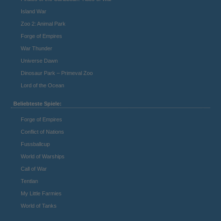
Island War
Zoo 2: Animal Park
Forge of Empires
War Thunder
Universe Dawn
Dinosaur Park – Primeval Zoo
Lord of the Ocean
Beliebteste Spiele:
Forge of Empires
Conflict of Nations
Fussballcup
World of Warships
Call of War
Tentlan
My Little Farmies
World of Tanks