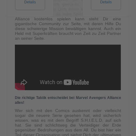
Details
Details
Rechnung ohne Dich gemacht. Du wählst Deinen
Charakter und stellst Dich ihnen in den Weg. Du bist
jedoch nicht allein – da jeder Spieler Marvel Avengers
Alliance kostenlos spielen kann steht Dir eine
gigantische Community zur Seite, mit deren Hilfe Du
diese schwierige Mission bewältigen kannst. Auch ein
Held mit Superkräften braucht von Zeit zu Zeit Partner
an seiner Seite.
Die richtige Taktik entscheidet bei Marvel Avengers Alliance
alles!
Wer sich mit den Comics auskennt oder vielleicht
sogar die neuere Serie gesehen hat, wird sicherlich
wissen, was es mit dem Begriff S.H.I.E.L.D. auf sich
hat. Sie sind schlichtweg die Verteidiger der Erde
gegenüber Bedrohungen aus dem All. Du bist hier ein
Teil dieser Organisation und siehst Dich der ultimativen