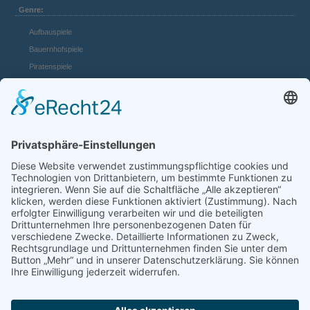
Genre:
Aufbauspiele
Bauernhofspiele
Piratenspiele
Casino Spiele
Mädchenspiele
Mafiaspiele
Mittelalterspiele
Panzerspiele
Tierspiele
Weltraumspiele
Links:
Game Server mieten
FAQ und Hilfe
Spiele Payments
Mehr Spiele: