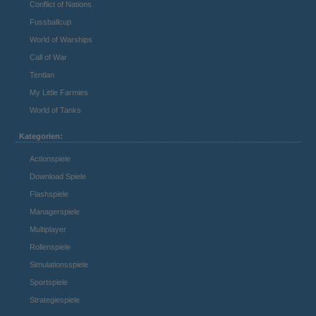
Conflict of Nations
Fussballcup
World of Warships
Call of War
Tentlan
My Little Farmies
World of Tanks
Kategorien:
Actionspiele
Download Spiele
Flashspiele
Managerspiele
Multiplayer
Rollenspiele
Simulationsspiele
Sportspiele
Strategiespiele