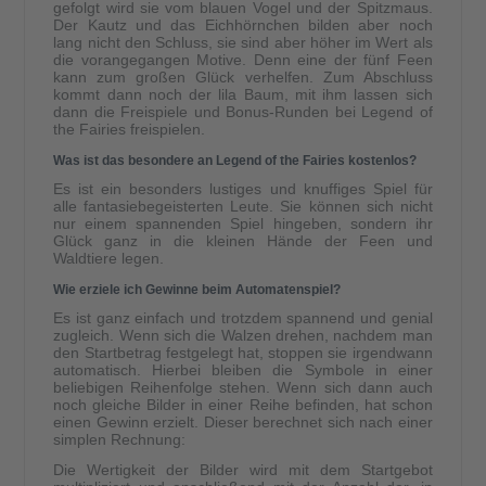
gefolgt wird sie vom blauen Vogel und der Spitzmaus.
Der Kautz und das Eichhörnchen bilden aber noch
lang nicht den Schluss, sie sind aber höher im Wert als
die vorangegangen Motive. Denn eine der fünf Feen
kann zum großen Glück verhelfen. Zum Abschluss
kommt dann noch der lila Baum, mit ihm lassen sich
dann die Freispiele und Bonus-Runden bei Legend of
the Fairies freispielen.
Was ist das besondere an Legend of the Fairies kostenlos?
Es ist ein besonders lustiges und knuffiges Spiel für
alle fantasiebegeisterten Leute. Sie können sich nicht
nur einem spannenden Spiel hingeben, sondern ihr
Glück ganz in die kleinen Hände der Feen und
Waldtiere legen.
Wie erziele ich Gewinne beim Automatenspiel?
Es ist ganz einfach und trotzdem spannend und genial
zugleich. Wenn sich die Walzen drehen, nachdem man
den Startbetrag festgelegt hat, stoppen sie irgendwann
automatisch. Hierbei bleiben die Symbole in einer
beliebigen Reihenfolge stehen. Wenn sich dann auch
noch gleiche Bilder in einer Reihe befinden, hat schon
einen Gewinn erzielt. Dieser berechnet sich nach einer
simplen Rechnung:
Die Wertigkeit der Bilder wird mit dem Startgebot