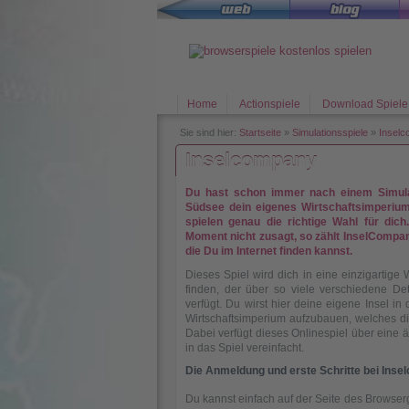
Home
Actionspiele
Download Spiele
Sie sind hier:
Startseite
»
Simulationsspiele
»
Insel
Inselcompany
Du hast schon immer nach einem Simulato
Südsee dein eigenes Wirtschaftsimperiu
spielen genau die richtige Wahl für dic
Moment nicht zusagt, so zählt InselCompa
die Du im Internet finden kannst.
Dieses Spiel wird dich in eine einzigartige
finden, der über so viele verschiedene De
verfügt. Du wirst hier deine eigene Insel in
Wirtschaftsimperium aufzubauen, welches die
Dabei verfügt dieses Onlinespiel über eine äu
in das Spiel vereinfacht.
Die Anmeldung und erste Schritte bei Ins
Du kannst einfach auf der Seite des Brows