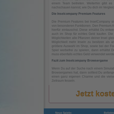
einem Team beitreten. Weiterhin gibt es 
nachschauen kannst, wie Du dich im Vergleic
Die Inselcompany Premium Features
Die Premium Features bei InselCompany sin
von besonderen Funktionen. Den Premium Acc
hierfür eintauschst. Diese erhältst Du ent
auch im Shop für echtes Geld kaufen. Die
Möglichkeiten alle Pflanzen deiner Insel gle
Möglichkeit mehr Inseln zu besitzen als a
größere Auswahl im Shop, sowie bei der Fo
Spiel werbefrei zu spielen, dann erhältst D
muss ebenfalls echtes Geld verwendet werd
Fazit zum Inselcompany Browsergame
Wenn Du auf der Suche nach einem Simulator
Browsergames hat, dann solltest Du anfang
einen ganz eigenen Charme und die vielse
Zeitraum fesseln.
Jetzt kost
Neue Spiele:
Beliebt