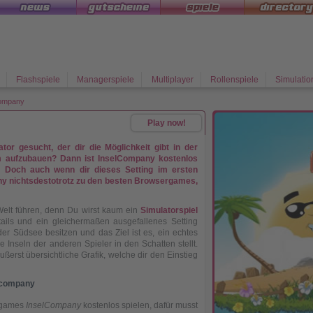
Flashspiele
Managerspiele
Multiplayer
Rollenspiele
Simulatio
company
Play now!
r gesucht, der dir die Möglichkeit gibt in der
m aufzubauen? Dann ist InselCompany kostenlos
h. Doch auch wenn dir dieses Setting im ersten
ny nichtsdestotrotz zu den besten Browsergames,
 Welt führen, denn Du wirst kaum ein
Simulatorspiel
tails und ein gleichermaßen ausgefallenes Setting
 der Südsee besitzen und das Ziel ist es, ein echtes
 Inseln der anderen Spieler in den Schatten stellt.
ßerst übersichtliche Grafik, welche dir den Einstieg
elcompany
ergames
InselCompany
kostenlos spielen, dafür musst