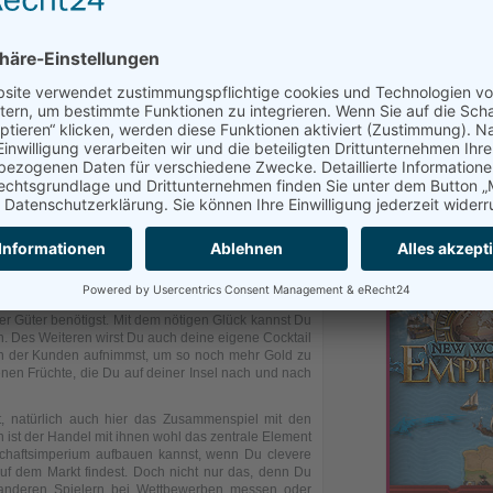
uch bei InselCompany nach und nach deine Insel
tschaftsimperium aufzubauen. Dabei ist es wichtig,
Browserspiel Bewe
es wird dir die wichtigsten Schritte näherbringen.
undlegend ist, dass Du Früchte und Blumen anbaust,
8.00
/
10
von
1
Sti
est. So wirst Du schnell die Rohstoffe, die dir das
rhältst Du für das Absolvieren der verschiedenen
 und Kristalle, welche dir dabei helfen, besondere
 es essenziell, dass Du auf dem Markt deine Früchte
mehr Gold erhalten und so deine Insel immer weiter
Inselcompany Tags
ur neue Früchte freischalten, sondern auch Blumen
Inse
Südsee
, um deine Insel immer weiter zu verschönern, oder
hmack zu gestalten. Um die Fläche deiner Insel zu
Landwirtschaft
das Treibgut, welches sich auf der Insel befindet
igt, sodass auch hier noch einmal die Wichtigkeit des
n, die dir das Tutorial stellt, gibt es auch noch die
e Kokosnüsse und Bananen gegen Gold eintauschen,
 Güter benötigst. Mit dem nötigen Glück kannst Du
en. Des Weiteren wirst Du auch deine eigene Cocktail
gen der Kunden aufnimmst, um so noch mehr Gold zu
enen Früchte, die Du auf deiner Insel nach und nach
, natürlich auch hier das Zusammenspiel mit den
 ist der Handel mit ihnen wohl das zentrale Element
schaftsimperium aufbauen kannst, wenn Du clevere
f dem Markt findest. Doch nicht nur das, denn Du
n anderen Spielern bei Wettbewerben messen oder