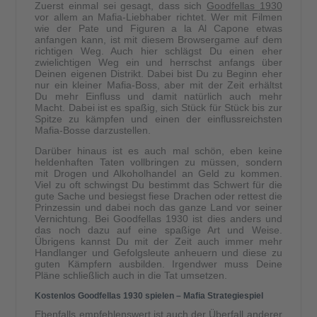
Zuerst einmal sei gesagt, dass sich
Goodfellas 1930
vor allem an Mafia-Liebhaber richtet. Wer mit Filmen
wie der Pate und Figuren a la Al Capone etwas
anfangen kann, ist mit diesem Browsergame auf dem
richtigen Weg. Auch hier schlägst Du einen eher
zwielichtigen Weg ein und herrschst anfangs über
Deinen eigenen Distrikt. Dabei bist Du zu Beginn eher
nur ein kleiner Mafia-Boss, aber mit der Zeit erhältst
Du mehr Einfluss und damit natürlich auch mehr
Macht. Dabei ist es spaßig, sich Stück für Stück bis zur
Spitze zu kämpfen und einen der einflussreichsten
Mafia-Bosse darzustellen.
Darüber hinaus ist es auch mal schön, eben keine
heldenhaften Taten vollbringen zu müssen, sondern
mit Drogen und Alkoholhandel an Geld zu kommen.
Viel zu oft schwingst Du bestimmt das Schwert für die
gute Sache und besiegst fiese Drachen oder rettest die
Prinzessin und dabei noch das ganze Land vor seiner
Vernichtung. Bei Goodfellas 1930 ist dies anders und
das noch dazu auf eine spaßige Art und Weise.
Übrigens kannst Du mit der Zeit auch immer mehr
Handlanger und Gefolgsleute anheuern und diese zu
guten Kämpfern ausbilden. Irgendwer muss Deine
Pläne schließlich auch in die Tat umsetzen.
Kostenlos Goodfellas 1930 spielen – Mafia Strategiespiel
Ebenfalls empfehlenswert ist auch der Überfall anderer