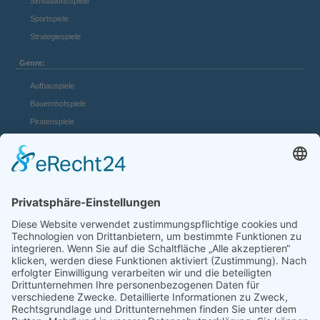
Simulationsspiele
Sportspiele
Strategiespiele
Genre:
Aufbauspiele
Bauernhofspiele
Piratenspiele
Casino Spiele
Mädchenspiele
Mafiaspiele
Mittelalterspiele
Panzerspiele
Tierspiele
Weltraumspiele
Links:
Game Server mieten
FAQ und Hilfe