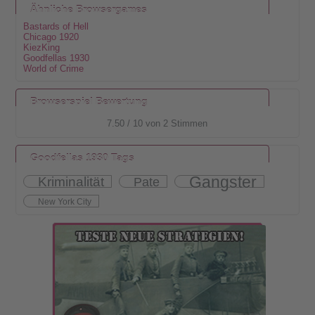
Ähnliche Browsergames
Bastards of Hell
Chicago 1920
KiezKing
Goodfellas 1930
World of Crime
Browserspiel Bewertung
7.50
/
10
von
2
Stimmen
Goodfellas 1930 Tags
Gangster
Kriminalität
Pate
New York City