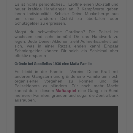
Es ist nichts persönliches… Eröffne einen Boxstall und
heuer kräftige Handlanger an. 3 Kampfwerte geben
ihnen Individualität. Schicke Deine Muskelberge aus
um einen anderen Distrikt zu überfallen oder
Schutzgelder zu erpressen.
Magst du schwedische Gardinen? Die Polizei ist
wachsam und sehr bemüht Dir das Handwerk zu
legen. Jede Deiner Aktionen zieht Aufmerksamkeit auf
sich, was in einer Razzia enden kann! Einpaar
Schmiergelder können Dir solch ein Schicksal aber
effektiv ersparen.
Gründe bei Goodfellas 1930 eine Mafia Familie
Es bleibt in der Familie… Vereine Deine Kraft mit
anderen Gangstern und gründe eine Familie um noch
organisierter vorgehen zu können und die
Polizeidepots zu plündern. Für noch mehr Macht
kannst du in diesem
Mafiaspiel
eine Gang, ein Bund
mehrerer Familien, gründen und sogar die Zentralbank
ausrauben.