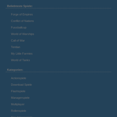
Beliebteste Spiele:
Forge of Empires
Conflict of Nations
Fussballcup
World of Warships
Call of War
Tentlan
My Little Farmies
World of Tanks
Kategorien:
Actionspiele
Download Spiele
Flashspiele
Managerspiele
Multiplayer
Rollenspiele