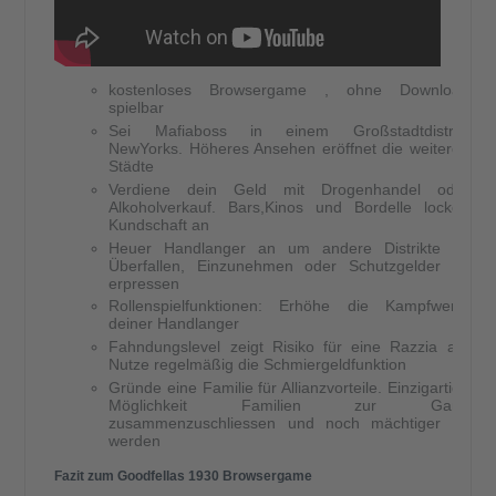
kostenloses Browsergame , ohne Download
spielbar
Sei Mafiaboss in einem Großstadtdistrikt
NewYorks. Höheres Ansehen eröffnet die weiteren
Städte
Verdiene dein Geld mit Drogenhandel oder
Alkoholverkauf. Bars,Kinos und Bordelle locken
Kundschaft an
Heuer Handlanger an um andere Distrikte zu
Überfallen, Einzunehmen oder Schutzgelder zu
erpressen
Rollenspielfunktionen: Erhöhe die Kampfwerte
deiner Handlanger
Fahndungslevel zeigt Risiko für eine Razzia an.
Nutze regelmäßig die Schmiergeldfunktion
Gründe eine Familie für Allianzvorteile. Einzigartige
Möglichkeit Familien zur Gang
zusammenzuschliessen und noch mächtiger zu
werden
Fazit zum Goodfellas 1930 Browsergame