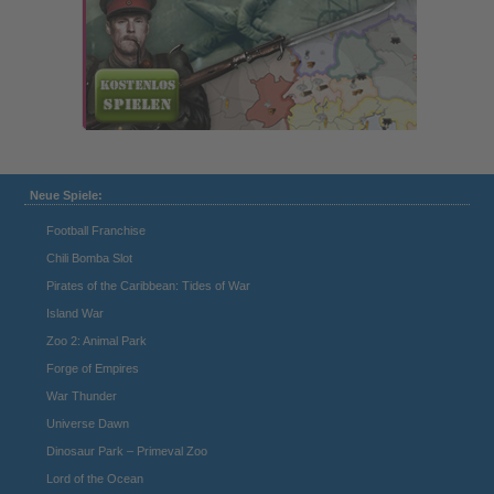
Neue Spiele:
Football Franchise
Chili Bomba Slot
Pirates of the Caribbean: Tides of War
Island War
Zoo 2: Animal Park
Forge of Empires
War Thunder
Universe Dawn
Dinosaur Park – Primeval Zoo
Lord of the Ocean