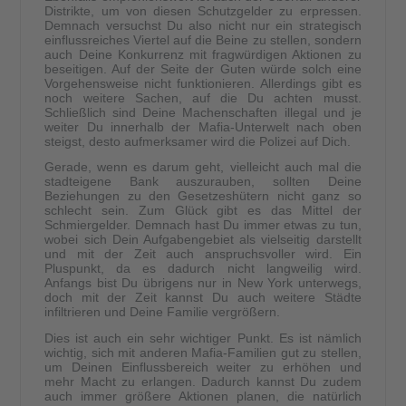
Distrikte, um von diesen Schutzgelder zu erpressen.
Demnach versuchst Du also nicht nur ein strategisch
einflussreiches Viertel auf die Beine zu stellen, sondern
auch Deine Konkurrenz mit fragwürdigen Aktionen zu
beseitigen. Auf der Seite der Guten würde solch eine
Vorgehensweise nicht funktionieren. Allerdings gibt es
noch weitere Sachen, auf die Du achten musst.
Schließlich sind Deine Machenschaften illegal und je
weiter Du innerhalb der Mafia-Unterwelt nach oben
steigst, desto aufmerksamer wird die Polizei auf Dich.
Gerade, wenn es darum geht, vielleicht auch mal die
stadteigene Bank auszurauben, sollten Deine
Beziehungen zu den Gesetzeshütern nicht ganz so
schlecht sein. Zum Glück gibt es das Mittel der
Schmiergelder. Demnach hast Du immer etwas zu tun,
wobei sich Dein Aufgabengebiet als vielseitig darstellt
und mit der Zeit auch anspruchsvoller wird. Ein
Pluspunkt, da es dadurch nicht langweilig wird.
Anfangs bist Du übrigens nur in New York unterwegs,
doch mit der Zeit kannst Du auch weitere Städte
infiltrieren und Deine Familie vergrößern.
Dies ist auch ein sehr wichtiger Punkt. Es ist nämlich
wichtig, sich mit anderen Mafia-Familien gut zu stellen,
um Deinen Einflussbereich weiter zu erhöhen und
mehr Macht zu erlangen. Dadurch kannst Du zudem
auch immer größere Aktionen planen, die natürlich