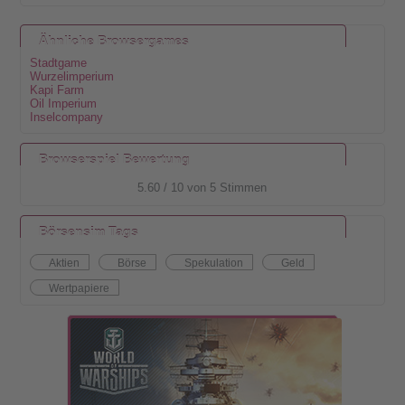
Ähnliche Browsergames
Stadtgame
Wurzelimperium
Kapi Farm
Oil Imperium
Inselcompany
Browserspiel Bewertung
5.60
/
10
von
5
Stimmen
Börsensim Tags
Aktien
Börse
Spekulation
Geld
Wertpapiere