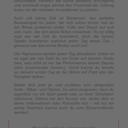
umschaltest, sondern die Kurse akribisch durchgehst
und eventuell sogar einmal den Finanzteil der Zeitung
lesen um die nächsten Investitionen zu planen.
Auch mit wenig Zeit ist Börsensim das perfekte
Browserspiel für jeden, der sich schon immer mal an
der Börse probieren wollte: Fülle den Depot auf und
sieh nach, wie sich deine Aktien entwickeln. Es ist völlig
egal wie viel Zeit du investierst; doch die besten
Spieler investieren natürlich jeden Tag etwas Zeit –
genauso wie dies echte Broker auch tun!
Die Highscores werden jeden Tag aktualisiert. Dabei ist
es egal wie viel Geld du am Ende auf deinem Konto
hast, was zählt ist nur die Performance deines Depots
(dein prozentualer Gewinn). Somit kannst du bereits
an deinem ersten Tag an der Börse auf Platz eins der
Rangliste stehen.
Melde dich jetzt an und profitiere vom steigenden
Gold-, Silber- und Ölpreis. Du wirst vergessen, dass du
eigentlich nur ein Spiel spielst oder an einer Simulation
teilnimmst, fiebere mit den Kursen mit, denke dich in
deine Unternehmen oder Rohstoffe rein – mit nur ein
wenig Geschick kannst auch du zum Börsenmillionär
werden!