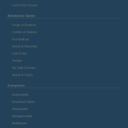
Lord of the Ocean
Beliebteste Spiele:
Forge of Empires
Conflict of Nations
Fussballcup
World of Warships
Call of War
Tentlan
My Little Farmies
World of Tanks
Kategorien:
Actionspiele
Download Spiele
Flashspiele
Managerspiele
Multiplayer