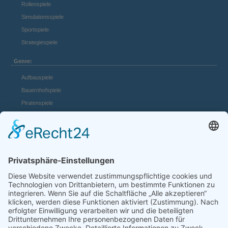
Rollenspiele
Simulationsspiele
Sportspiele
Strategiespiele
Genre:
Aufbauspiele
Bauernhofspiele
Piratenspiele
Casino Spiele
Mädchenspiele
Mafiaspiele
Mittelalterspiele
Panzerspiele
Tierspiele
Weltraumspiele
Links:
Game Server mieten