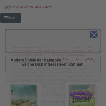
Menü
Börsensim
Börsensim – die Wirtschaftssimulation an der Wall
Street. Handel mit Aktien, Divisen, Anleihen und
vielen mehr beim Börsen Manager Börsensim.
Andere Spiele der Kategorie
Simulationsspiele
,
Der Einstieg in das Börsensim Browsergame
welche Dich interessieren könnten.
Du startest im
Börsensim
Browsergame mit 50.000
Euro auf deinem Konto. Deine Aufgabe: So viel Geld
scheffeln wie möglich. Und deine Anlagemöglichkeiten:
fast 10.000 Aktien, verschiedene Rohstoffe und
allerhand Devisen. Deine Strategie? Egal! Was zählt ist
am Ende nur dein Gewinn. Hast du das Zeug zum
Börsenmillionär, zum echten Broker? Du weißt es
nicht? Dann finde es jetzt heraus!
Die Fakten von Börsensim auf einem Blick