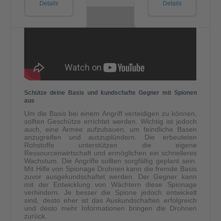
Details
Details
Schütze deine Basis und kundschafte Gegner mit Spionen
aus
Um die Basis bei einem Angriff verteidigen zu können,
sollten Geschütze errichtet werden. Wichtig ist jedoch
auch, eine Armee aufzubauen, um feindliche Basen
anzugreifen und auszuplündern. Die erbeuteten
Rohstoffe unterstützen die eigene
Ressourcenwirtschaft und ermöglichen ein schnelleres
Wachstum. Die Angriffe sollten sorgfältig geplant sein.
Mit Hilfe von Spionage Drohnen kann die fremde Basis
zuvor ausgekundschaftet werden. Der Gegner kann
mit der Entwicklung von Wächtern diese Spionage
verhindern. Je besser die Spione jedoch entwickelt
sind, desto eher ist das Auskundschaften erfolgreich
und desto mehr Informationen bringen die Drohnen
zurück.