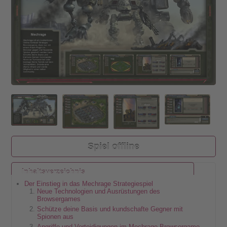
Spiel offline
Inhaltsverzeichnis
Der Einstieg in das Mechrage Strategiespiel
Neue Technologien und Ausrüstungen des
Browsergames
Schütze deine Basis und kundschafte Gegner mit
Spionen aus
Angriffe und Verteidigungen im Mechrage Browsergame