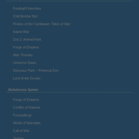
Football Franchise
Chili Bomba Slot
Pirates of the Caribbean: Tides of War
Island War
Zoo 2: Animal Park
Forge of Empires
War Thunder
Universe Dawn
Dinosaur Park – Primeval Zoo
Lord of the Ocean
Beliebteste Spiele:
Forge of Empires
Conflict of Nations
Fussballcup
World of Warships
Call of War
Tentlan