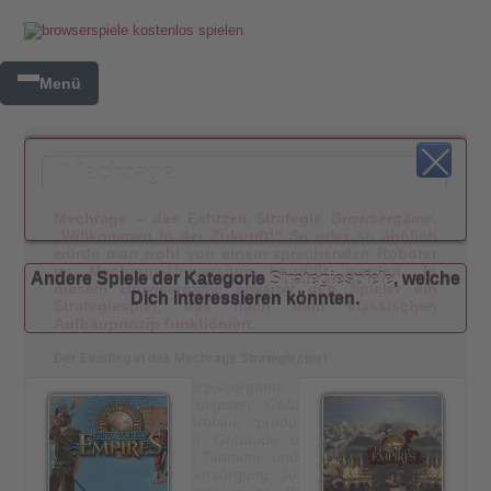
Menü
Mechrage
Mechrage – das Echtzeit Strategie Browsergame.
„Willkommen in der Zukunft!“ So oder so ähnlich
würde man wohl von einem sprechenden Roboter
im Mechrage-Universium begrüßt werden. In
Andere Spiele der Kategorie
Strategiespiele
, welche
diesem Browsergame erwartet den Spieler ein
Dich interessieren könnten.
Strategiespiel, das nach dem klassischen
Aufbauprinzip funktioniert.
Der Einstieg in das Mechrage Strategiespiel
Das
Mechrage
Browsergame beginnt mit der
Errichtung der wichtigsten Gebäude. Neben dem
Haupthaus, das Arbeiter produziert und für die
Freischaltung neuer Gebäude und Gebäudestufen
notwendig ist, bilden Titanium- und Siliciumfabriken die
Basis der Rohstoffversorgung. Je höher eine Fabrik