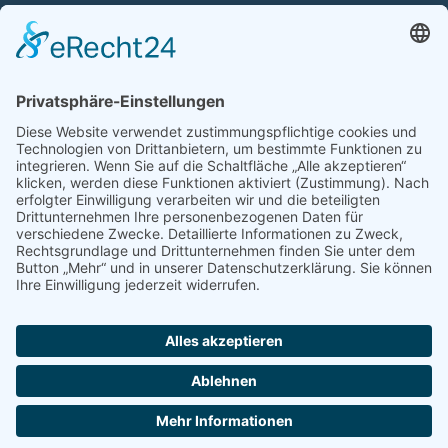
Casino Spiele
Mädchenspiele
Mafiaspiele
Mittelalterspiele
Panzerspiele
Tierspiele
Weltraumspiele
Links:
Game Server mieten
FAQ und Hilfe
Spiele Payments
Mehr Spiele:
online-casino.de
browserspiele.fm
© 2004 - 2026 by
spiele.
seek
XL
.de
-
Impressum und Addons
-
Datenschutz
Diese Website verwendet Cookies. Wenn Sie weiter auf dieser Seite
navigieren, stimmen Sie hier der Verwendung von Cookies zu.