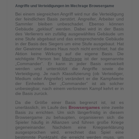
Angriffe und Verteidigungen im Mechrage Browsergame
Bei einem siegreichen Angriff wird nur die Verteidigung
der feindlichen Basis zerstört. Angreifer, Arbeiter und
Sammler bleiben unbeschadet. Ebenso können
Gebäude „geklaut“ werden. Dabei wird in der Basis
des Verlierers ein zufällig ausgewähltes Gebäude um
eine Stufe abgebaut und das entsprechende Gebäude
in der Basis des Siegers um eine Stufe ausgebaut. Hat
der Gewinner dieses Haus noch nicht errichtet, hat die
Aktion keine Wirkung auf die eigene Basis. Die
wichtigste Person bei
Mechrage
ist der sogenannte
„Commander“. Er kann in jeder Basis entwickelt
werden und unterstützt die Angriffe sowie die
Verteidigung. Je nach Klassifizierung (ob Verteidiger,
Medium oder Angreifer) verändert er die Kampfwerte
der Einheiten. Der „Commander“ ist als solcher
unbesiegbar, nach einem verlorenen Kampf kehrt er in
die Basis zurück.
Da die Größe einer Basis begrenzt ist, ist es
unerlässlich, im Laufe des
Browsergames
eine zweite
Basis zu errichten. Um sich längerfristig in diesem
Browsergame zu behaupten, organisieren sich die
Spieler häufig in Allianzen und führen große Kriege
gegeneinander. Nachdem eine Kriegserklärung
ausgesprochen wird, errechnet das Spiel eine
bestimmte Punktzahl, die erreicht werden muss, um