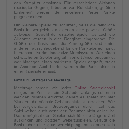
den Kampf zu gewinnen. Für verschiedene Aktionen
(besiegter Gegner, Erbeuten von Rohstoffen, getötete
Einheiten) werden der jeweiligen Partei Punkte
gutgeschrieben.
Um kleinere Spieler zu schützen, muss die feindliche
Basis im Vergleich zur eigenen eine gewisse Größe
aufweisen. Sowohl der einzelne Spieler als auch die
Allianzen werden in eine Rangliste eingeordnet. Die
Größe der Basis und die Armeegröße sind unter
anderem ausschlaggebend für die Punkteberechnung.
Interessant ist das innovative Moralsystem. Wer einen
schwächeren Spieler angreift, verliert Ansehenspunkte,
wer hingegen einen stärkeren Spieler angreift, steigt
im Ansehen. Auch hierbei werden die Punktzahlen in
einer Rangliste erfasst.
Fazit zum Strategiespiel Mechrage
Mechrage fordert wie jedes
Online Strategiespiel
einiges an Zeit. Ist ein Gebäude anfangs schon in
wenigen Minuten errichtet, dauert es später mitunter
Stunden, die nächste Gebäudestufe zu erreichen. Wie
bei vergleichbaren Browsergames üblich, läuft das
Spiel weiter, auch wenn der Benutzer nicht online ist.
Das ermöglicht dem Spieler, sich für eine längere Zeit
ausklinken und trotzdem weiterzuspielen. Verfügt die
Basis über eine gute Verteidigung, muss auch kein