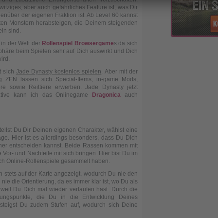
tziges, aber auch gefährliches Feature ist, was Dir
enüber der eigenen Fraktion ist. Ab Level 60 kannst
sten Monstern herabsteigen, die Deinem steigenden
ln sind.
 in der Welt der
Rollenspiel Browsergame
s da sich
phäre beim Spielen sehr auf Dich auswirkt und Dich
ird.
t sich
Jade Dynasty kostenlos spielen
. Aber mit der
g ZEN lassen sich Special-Items, in-game Mods,
ere sowie Reittiere erwerben. Jade Dynasty jetzt
rnative kann ich das Onlinegame
Dragonica
auch
ellst Du Dir Deinen eigenen Charakter, wählst eine
äge. Hier ist es allerdings besonders, dass Du Dich
aner entscheiden kannst. Beide Rassen kommen mit
e Vor- und Nachteile mit sich bringen. Hier bist Du im
reich Online-Rollenspiele gesammelt haben.
n stets auf der Karte angezeigt, wodurch Du nie den
 nie die Orientierung, da es immer klar ist, wo Du als
, weil Du Dich mal wieder verlaufen hast. Durch die
hrungspunkte, die Du in die Entwicklung Deines
t steigst Du zudem Stufen auf, wodurch sich Deine