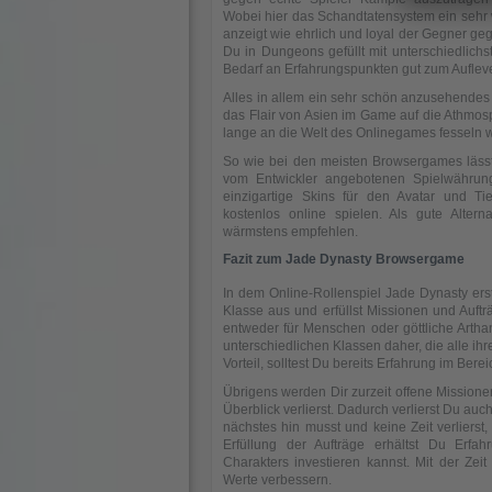
Wobei hier das Schandtatensystem ein sehr wi
anzeigt wie ehrlich und loyal der Gegner geg
Du in Dungeons gefüllt mit unterschiedlich
Bedarf an Erfahrungspunkten gut zum Aufleve
Alles in allem ein sehr schön anzusehendes
das Flair von Asien im Game auf die Athmos
lange an die Welt des Onlinegames fesseln w
So wie bei den meisten Browsergames läss
vom Entwickler angebotenen Spielwährun
einzigartige Skins für den Avatar und Ti
kostenlos online spielen. Als gute Alte
wärmstens empfehlen.
Fazit zum Jade Dynasty Browsergame
In dem Online-Rollenspiel Jade Dynasty erst
Klasse aus und erfüllst Missionen und Auftr
entweder für Menschen oder göttliche Arth
unterschiedlichen Klassen daher, die alle ihr
Vorteil, solltest Du bereits Erfahrung im Be
Übrigens werden Dir zurzeit offene Missione
Überblick verlierst. Dadurch verlierst Du auch
nächstes hin musst und keine Zeit verlierst
Erfüllung der Aufträge erhältst Du Erfa
Charakters investieren kannst. Mit der Zei
Werte verbessern.