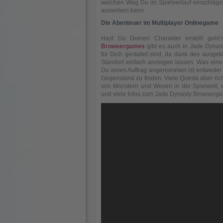
welchen Weg Du im Spielverlauf einschlägs
auswirken kann.
Die Abenteuer im Multiplayer Onlinegame
Hast Du Deinen Charakter erstellt geht’
Browsergames
gibt es auch in
Jade Dynas
für Dich gestaltet sind, da dank des ausgek
Standort einfach anzeigen lassen. Was eine
Du einen Auftrag angenommen ist entweder e
Gegenstand zu finden. Viele Quests aber ric
von Monstern und Wesen in der Spielwelt, 
und viele Infos zum Jade Dynasty Browsergam