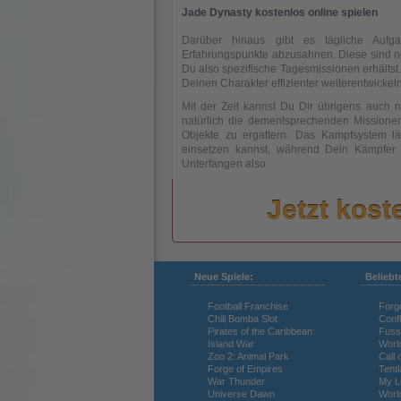
Jade Dynasty kostenlos online spielen
Darüber hinaus gibt es tägliche Aufga
Erfahrungspunkte abzusahnen. Diese sind n
Du also spezifische Tagesmissionen erhältst
Deinen Charakter effizienter weiterentwickel
Mit der Zeit kannst Du Dir übrigens auch
natürlich die dementsprechenden Missionen
Objekte zu ergattern. Das Kampfsystem lä
einsetzen kannst, während Dein Kämpfer s
Unterfangen also.
Jetzt kost
Neue Spiele:
Beliebt
Football Franchise
Forg
Chili Bomba Slot
Confl
Pirates of the Caribbean:
Fuss
Tides of War
Island War
Worl
Zoo 2: Animal Park
Call 
Forge of Empires
Tentl
War Thunder
My Li
Universe Dawn
Worl