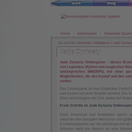
Home
Actionspiele
Download Spiele
Sie sind hier:
Startseite
»
Multiplayer
»
Jade Dynast
Jade Dynasty
Jade Dynasty Onlinegame – dieses Browse
von Legenden, Mythen und magischen Wes
umfangreiches MMORPG, mit einer pack
Möglichkeiten, die den Kampf und den seh
stellen.
Das Onlinegame ist vom Entwickler Perfect
und basiert auf einer Novelle namens Zhu X
Böse seit Anbeginn der Zeit, wobei auf Seite
Erste Schritte im Jade Dynasty Onlinespiel
Nach Download und Installation geht’s zu
zwischen den besagten Menschen und göttlich
6 Unterkategorien auf, die allerdings erst ab
Arthaner steht von Beginn an eine Klasse