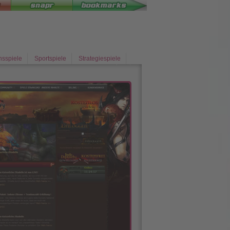
nsspiele
Sportspiele
Strategiespiele