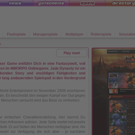
Flashspiele
Managerspiele
Multiplayer
Rollenspiele
Simulatio
y
Play now!
r Game entführt Dich in eine Fantasywelt, voll
en im MMORPG Onlinegame. Jade Dynasty ist ein
enden Story und unzähligen Fähigkeiten und
r lang andauernden Spielspaß in den Vordergrund
 World Entertainment im November 2009 erschienen
ian. Es beschreibt den ewigen Kampf von Gut gegen
n Menschen versucht wird das Böse zu vertreiben.
r einfachen Charaktererstellung, hier kannst Du
en Arthanern wählen. Jede Seite wartet mit jeweils
 Stufe 15 auf Seiten der Menschen verfügbar sind. Als
nwahl zur Verfügung, die sich aber – je nachdem