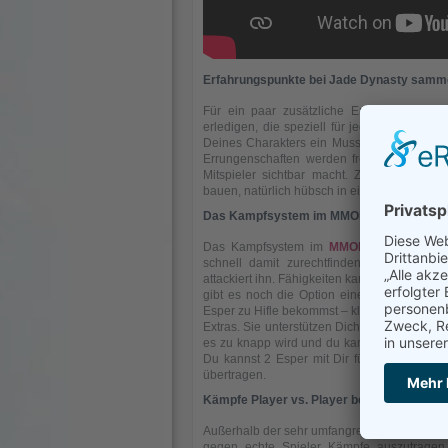
Erfahrungspunkte bei Jade Dynasty samm
Für ein paar zusätzliche Erfahrungspunkt
erledigen, die speziell für jede einzelne Kla
Deines Charakters ein Muss. Je höher das 
Errungenschaften werden freigeschaltet, d
Mitspieler sichtbar macht. Zudem lassen 
bauen, natürlich hübsch in einer langen und
Das Kampfsystem im MMORPG
Das Kampfsystem im
MMORPG Browserg
schnell damit zurechtfinden. Gegner anvi
attackiert ihn. Fähigkeiten kannst Du mit M
gibt es noch die Option einen Kampf auto
Esper zu Hifle bekommst – kleine kugelförmig
Extras. Sie unterstützen Dich im Autokampf
es zu knapp wird und du kannst Dich im Au
Du kannst 2 Esper mit Dir führen und die 
übertragen.
Kämpfe Player vs. Player bei Jade Dynast
Außerhalb der sehr umfangreichen Story vom
gegen echte Spieler Kämpfe auszutragen u