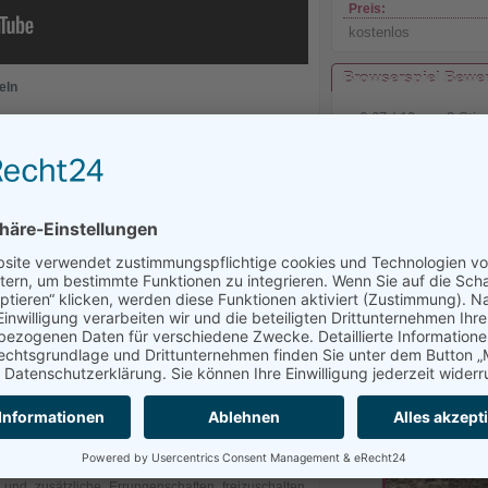
Preis:
kostenlos
Browserspiel Bewe
eln
6.67
/
10
von
3
Sti
e gibt es auch die Möglichkeit Tagesaufgaben zu
sse zugeschnitten sind. Für ein effektives aufleveln
Level des Helden wird desto mehr Fähigkeiten und
ie Deinen Erfolg und Deine Leistungen für andere
sich ab höheren Levels Items wie z.B. Rüstungen
 herausfordernden Quest verpackt.
Jade Dynasty Tags
Käm
Asia
ame
geht leicht von der Hand und Du wirst dich
sieren und mit einem Klick greift Dein Charakter
ausklick oder mit einem Shortcut anwenden. Außerdem
matisch zu entscheiden, wobei Du die sogenannten
e Gebilde. Diese sind echt geistreich ausgeklügelte
, heilen Dich eigenständig und geben Dir Mana wenn
tokampf z.B. der Ordnung Deines Inventars widmen.
Punkte für erledigte Gegner werden auf Dein Konto
y
 Onlinegame hast Du natürlich auch die Möglichkeit
nd zusätzliche Errungenschaften freizuschalten.