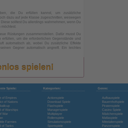
ben, die Du erfüllen kannst, um zusätzliche
och dazu auf jede Klasse zugeschnitten, weswegen
. Diese solltest Du allerdings wahrnehmen, wenn Du
n möchtest.
 neue Rüstungen zusammenstellen. Dafür musst Du
 erfüllen, um die erforderlichen Gegenstände und
uft automatisch ab, wobei Du zusätzliche Effekte
einen Gegner automatisch angreift. Ein leichtes
enlos spielen!
este Spiele:
Kategorien:
Genre:
e of Empires
Actionspiele
Aufbauspiele
ict of Nations
Download Spiele
Bauernhofspiele
ballcup
Flashspiele
Piratenspiele
d of Warships
Managerspiele
Casino Spiele
of War
Multiplayer
Mädchenspiele
an
Rollenspiele
Mafiaspiele
ttle Farmies
Simulationsspiele
Mittelalterspiele
d of Tanks
Sportspiele
Panzerspiele