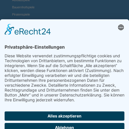
Aufbauspiele
Bauernhofspiele
Piratenspiele
Casino Spiele
Mädchenspiele
Mafiaspiele
Mittelalterspiele
Panzerspiele
Tierspiele
Weltraumspiele
Links:
Game Server mieten
FAQ und Hilfe
Spiele Payments
Mehr Spiele:
online-casino.de
browserspiele.fm