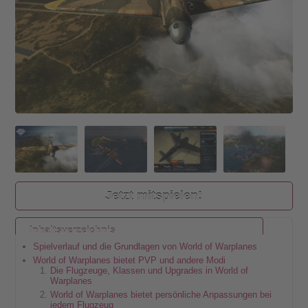
Jetzt mitspielen!
Inhaltsverzeichnis
Spielverlauf und die Grundlagen von World of Warplanes
World of Warplanes bietet PVP und andere Modi
Die Flugzeuge, Klassen und Upgrades in World of
Warplanes
World of Warplanes bietet persönliche Anpassungen bei
jedem Flugzeug