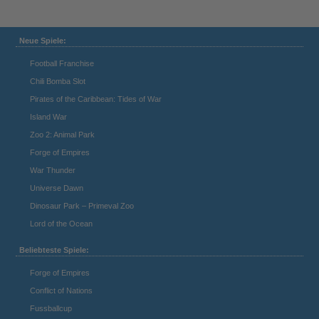
Neue Spiele:
Football Franchise
Chili Bomba Slot
Pirates of the Caribbean: Tides of War
Island War
Zoo 2: Animal Park
Forge of Empires
War Thunder
Universe Dawn
Dinosaur Park – Primeval Zoo
Lord of the Ocean
Beliebteste Spiele:
Forge of Empires
Conflict of Nations
Fussballcup