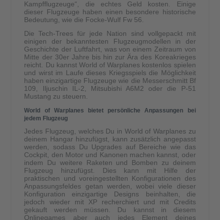
Kampfflugzeuge“, die echtes Geld kosten. Einige
dieser Flugzeuge haben einen besondere historische
Bedeutung, wie die Focke-Wulf Fw 56.
Die Tech-Trees für jede Nation sind vollgepackt mit
einigen der bekanntesten Flugzeugmodellen in der
Geschichte der Luftfahrt, was von einem Zeitraum von
Mitte der 30er Jahre bis hin zur Ära des Koreakrieges
reicht. Du kannst World of Warplanes kostenlos spielen
und wirst im Laufe dieses Kriegsspiels die Möglichkeit
haben einzigartige Flugzeuge wie die Messerschmitt Bf
109, Iljuschin IL-2, Mitsubishi A6M2 oder die P-51
Mustang zu steuern.
World of Warplanes bietet persönliche Anpassungen bei
jedem Flugzeug
Jedes Flugzeug, welches Du in World of Warplanes zu
deinem Hangar hinzufügst, kann zusätzlich angepasst
werden, sodass Du Upgrades auf Bereiche wie das
Cockpit, den Motor und Kanonen machen kannst, oder
indem Du weitere Raketen und Bomben zu deinem
Flugzeug hinzufügst. Dies kann mit Hilfe der
praktischen und voreingestellten Konfigurationen des
Anpassungsfeldes getan werden, wobei viele dieser
Konfiguration einzigartige Designs beinhalten, die
jedoch wieder mit XP recherchiert und mit Credits
gekauft werden müssen. Du kannst in diesem
Onlinegames aber auch jedes Element deines