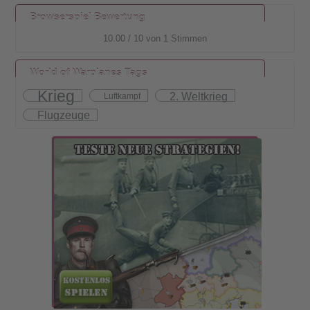
Browserspiel Bewertung
10.00
/
10
von
1
Stimmen
World of Warplanes Tags
Krieg
2. Weltkrieg
Luftkampf
Flugzeuge