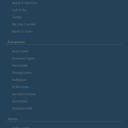
World of Warships
Call of War
Tentlan
My Little Farmies
World of Tanks
Kategorien:
Actionspiele
Download Spiele
Flashspiele
Managerspiele
Multiplayer
Rollenspiele
Simulationsspiele
Sportspiele
Strategiespiele
Genre: