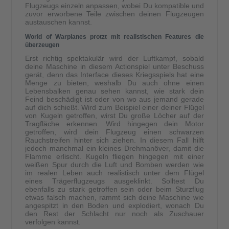
Flugzeugs einzeln anpassen, wobei Du kompatible und
zuvor erworbene Teile zwischen deinen Flugzeugen
austauschen kannst.
World of Warplanes protzt mit realistischen Features die
überzeugen
Erst richtig spektakulär wird der Luftkampf, sobald
deine Maschine in diesem Actionspiel unter Beschuss
gerät, denn das Interface dieses Kriegsspiels hat eine
Menge zu bieten, weshalb Du auch ohne einen
Lebensbalken genau sehen kannst, wie stark dein
Feind beschädigt ist oder von wo aus jemand gerade
auf dich schießt. Wird zum Beispiel einer deiner Flügel
von Kugeln getroffen, wirst Du große Löcher auf der
Tragfläche erkennen. Wird hingegen dein Motor
getroffen, wird dein Flugzeug einen schwarzen
Rauchstreifen hinter sich ziehen. In diesem Fall hilft
jedoch manchmal ein kleines Drehmanöver, damit die
Flamme erlischt. Kugeln fliegen hingegen mit einer
weißen Spur durch die Luft und Bomben werden wie
im realen Leben auch realistisch unter dem Flügel
eines Trägerflugzeugs ausgeklinkt. Solltest Du
ebenfalls zu stark getroffen sein oder beim Sturzflug
etwas falsch machen, rammt sich deine Maschine wie
angespitzt in den Boden und explodiert, wonach Du
den Rest der Schlacht nur noch als Zuschauer
verfolgen kannst.