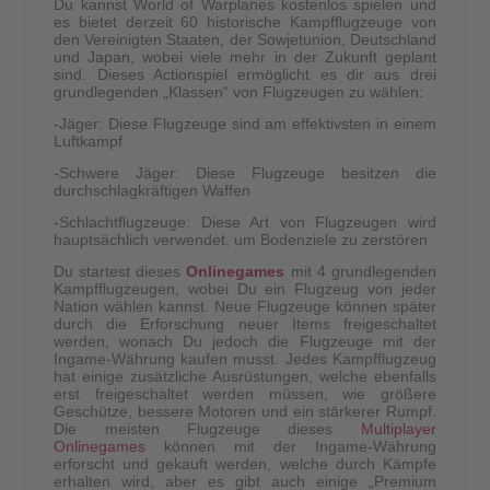
Du kannst World of Warplanes kostenlos spielen und
es bietet derzeit 60 historische Kampfflugzeuge von
den Vereinigten Staaten, der Sowjetunion, Deutschland
und Japan, wobei viele mehr in der Zukunft geplant
sind. Dieses Actionspiel ermöglicht es dir aus drei
grundlegenden „Klassen“ von Flugzeugen zu wählen:
-Jäger: Diese Flugzeuge sind am effektivsten in einem
Luftkampf
-Schwere Jäger: Diese Flugzeuge besitzen die
durchschlagkräftigen Waffen
-Schlachtflugzeuge: Diese Art von Flugzeugen wird
hauptsächlich verwendet, um Bodenziele zu zerstören
Du startest dieses
Onlinegames
mit 4 grundlegenden
Kampfflugzeugen, wobei Du ein Flugzeug von jeder
Nation wählen kannst. Neue Flugzeuge können später
durch die Erforschung neuer Items freigeschaltet
werden, wonach Du jedoch die Flugzeuge mit der
Ingame-Währung kaufen musst. Jedes Kampfflugzeug
hat einige zusätzliche Ausrüstungen, welche ebenfalls
erst freigeschaltet werden müssen, wie größere
Geschütze, bessere Motoren und ein stärkerer Rumpf.
Die meisten Flugzeuge dieses
Multiplayer
Onlinegames
können mit der Ingame-Währung
erforscht und gekauft werden, welche durch Kämpfe
erhalten wird, aber es gibt auch einige „Premium