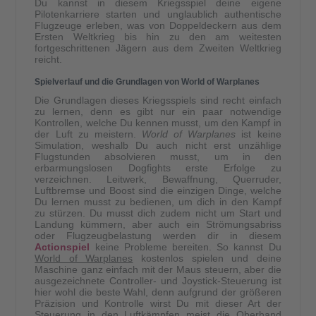
Du kannst in diesem Kriegsspiel deine eigene
Pilotenkarriere starten und unglaublich authentische
Flugzeuge erleben, was von Doppeldeckern aus dem
Ersten Weltkrieg bis hin zu den am weitesten
fortgeschrittenen Jägern aus dem Zweiten Weltkrieg
reicht.
Spielverlauf und die Grundlagen von World of Warplanes
Die Grundlagen dieses Kriegsspiels sind recht einfach
zu lernen, denn es gibt nur ein paar notwendige
Kontrollen, welche Du kennen musst, um den Kampf in
der Luft zu meistern.
World of Warplanes
ist keine
Simulation, weshalb Du auch nicht erst unzählige
Flugstunden absolvieren musst, um in den
erbarmungslosen Dogfights erste Erfolge zu
verzeichnen. Leitwerk, Bewaffnung, Querruder,
Luftbremse und Boost sind die einzigen Dinge, welche
Du lernen musst zu bedienen, um dich in den Kampf
zu stürzen. Du musst dich zudem nicht um Start und
Landung kümmern, aber auch ein Strömungsabriss
oder Flugzeugbelastung werden dir in diesem
Actionspiel
keine Probleme bereiten. So kannst Du
World of Warplanes
kostenlos spielen und deine
Maschine ganz einfach mit der Maus steuern, aber die
ausgezeichnete Controller- und Joystick-Steuerung ist
hier wohl die beste Wahl, denn aufgrund der größeren
Präzision und Kontrolle wirst Du mit dieser Art der
Steuerung in den Luftkämpfen meist die Oberhand