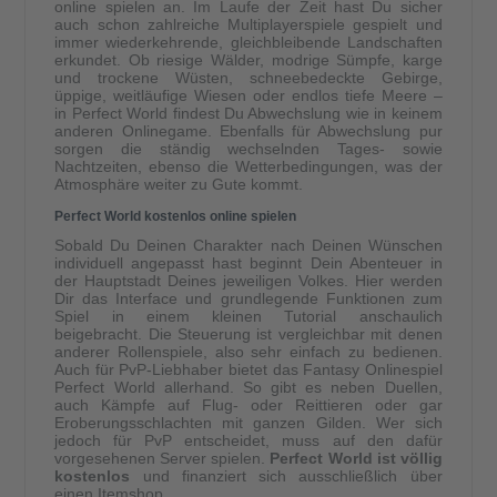
online spielen an. Im Laufe der Zeit hast Du sicher
auch schon zahlreiche Multiplayerspiele gespielt und
immer wiederkehrende, gleichbleibende Landschaften
erkundet. Ob riesige Wälder, modrige Sümpfe, karge
und trockene Wüsten, schneebedeckte Gebirge,
üppige, weitläufige Wiesen oder endlos tiefe Meere –
in Perfect World findest Du Abwechslung wie in keinem
anderen Onlinegame. Ebenfalls für Abwechslung pur
sorgen die ständig wechselnden Tages- sowie
Nachtzeiten, ebenso die Wetterbedingungen, was der
Atmosphäre weiter zu Gute kommt.
Perfect World kostenlos online spielen
Sobald Du Deinen Charakter nach Deinen Wünschen
individuell angepasst hast beginnt Dein Abenteuer in
der Hauptstadt Deines jeweiligen Volkes. Hier werden
Dir das Interface und grundlegende Funktionen zum
Spiel in einem kleinen Tutorial anschaulich
beigebracht. Die Steuerung ist vergleichbar mit denen
anderer Rollenspiele, also sehr einfach zu bedienen.
Auch für PvP-Liebhaber bietet das Fantasy Onlinespiel
Perfect World allerhand. So gibt es neben Duellen,
auch Kämpfe auf Flug- oder Reittieren oder gar
Eroberungsschlachten mit ganzen Gilden. Wer sich
jedoch für PvP entscheidet, muss auf den dafür
vorgesehenen Server spielen.
Perfect World ist völlig
kostenlos
und finanziert sich ausschließlich über
einen Itemshop.