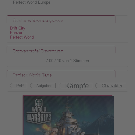
Perfect World Europe
Ähnliche Browsergames
Drift City
Panzar
Perfect World
Browserspiel Bewertung
7.00
/
10
von
1
Stimmen
Perfect World Tags
Kämpfe
Charakter
PvP
Aufgaben