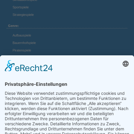
Sportspiele
Strategiespiele
Genre:
Aufbauspiele
Bauernhofspiele
Piratenspiele
Casino Spiele
Mädchenspiele
Mafiaspiele
Mittelalterspiele
Panzerspiele
Tierspiele
Weltraumspiele
Links:
Game Server mieten
FAQ und Hilfe