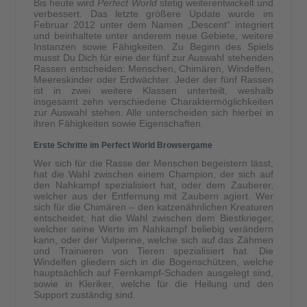
Bis heute wird
Perfect World
stetig weiterentwickelt und
verbessert. Das letzte größere Update wurde im
Februar 2012 unter dem Namen „Descent“ integriert
und beinhaltete unter anderem neue Gebiete, weitere
Instanzen sowie Fähigkeiten. Zu Beginn des Spiels
musst Du Dich für eine der fünf zur Auswahl stehenden
Rassen entscheiden: Menschen, Chimären, Windelfen,
Meereskinder oder Erdwächter. Jeder der fünf Rassen
ist in zwei weitere Klassen unterteilt, weshalb
insgesamt zehn verschiedene Charaktermöglichkeiten
zur Auswahl stehen. Alle unterscheiden sich hierbei in
ihren Fähigkeiten sowie Eigenschaften.
Erste Schritte im Perfect World Browsergame
Wer sich für die Rasse der Menschen begeistern lässt,
hat die Wahl zwischen einem Champion, der sich auf
den Nahkampf spezialisiert hat, oder dem Zauberer,
welcher aus der Entfernung mit Zaubern agiert. Wer
sich für die Chimären – den katzenähnlichen Kreaturen
entscheidet, hat die Wahl zwischen dem Biestkrieger,
welcher seine Werte im Nahkampf beliebig verändern
kann, oder der Vulperine, welche sich auf das Zähmen
und Trainieren von Tieren spezialisiert hat. Die
Windelfen gliedern sich in die Bogenschützen, welche
hauptsächlich auf Fernkampf-Schaden ausgelegt sind,
sowie in Kleriker, welche für die Heilung und den
Support zuständig sind.