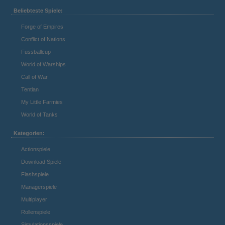
Beliebteste Spiele:
Forge of Empires
Conflict of Nations
Fussballcup
World of Warships
Call of War
Tentlan
My Little Farmies
World of Tanks
Kategorien:
Actionspiele
Download Spiele
Flashspiele
Managerspiele
Multiplayer
Rollenspiele
Simulationsspiele