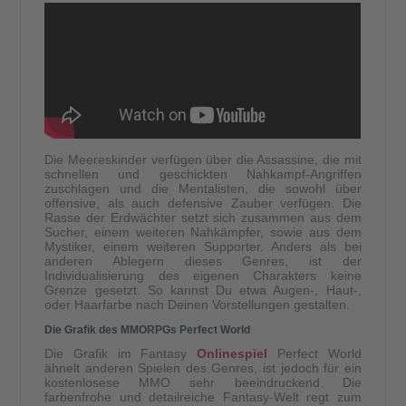
Die Meereskinder verfügen über die Assassine, die mit
schnellen und geschickten Nahkampf-Angriffen
zuschlagen und die Mentalisten, die sowohl über
offensive, als auch defensive Zauber verfügen. Die
Rasse der Erdwächter setzt sich zusammen aus dem
Sucher, einem weiteren Nahkämpfer, sowie aus dem
Mystiker, einem weiteren Supporter. Anders als bei
anderen Ablegern dieses Genres, ist der
Individualisierung des eigenen Charakters keine
Grenze gesetzt. So kannst Du etwa Augen-, Haut-,
oder Haarfarbe nach Deinen Vorstellungen gestalten.
Die Grafik des MMORPGs Perfect World
Die Grafik im Fantasy
Onlinespiel
Perfect World
ähnelt anderen Spielen des Genres, ist jedoch für ein
kostenlosese MMO sehr beeindruckend. Die
farbenfrohe und detailreiche Fantasy-Welt regt zum