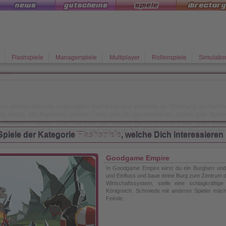
Flashspiele
Managerspiele
Multiplayer
Rollenspiele
Simulatio
isco
 deinen eigenen angesagten Nachtclub und verbreite so Stimmung im Nachtleb
e du magst. Als Barkeeper deines Clubs mixt du die ultimativen Drinks zum Tan
n Massen in deinen Club. Die eine oder andere Berühmtheit wird sich unter dei
usstattest und dir die neueste und trendigste Tanzfläche besorgst, liegen dir die
piele der Kategorie
Flashspiele
, welche Dich interessieren
Goodgame Empire
eb eingestellt
In Goodgame Empire wirst du ein Burgherr und
und Einfluss und baue deine Burg zum Zentrum de
Wirtschaftssystem, stelle eine schlagkräfti
Königreich. Schmiede mit anderen Spieler mäch
Feinde.
Spi